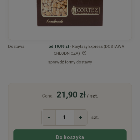
Dostawa:
od 19,99 zł
- Rarytasy Express (DOSTAWA
CHŁODNICZA)
sprawdź formy dostawy
Cena nie zawiera ewentualnych kosztów płatności
21,90 zł
/ szt.
Cena:
-
+
szt.
Do koszyka