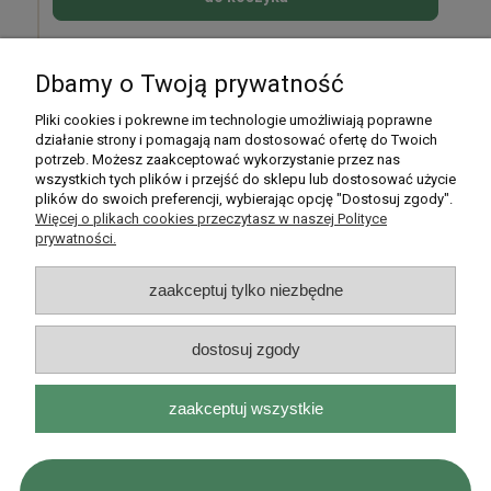
Dbamy o Twoją prywatność
Pomoc
Pliki cookies i pokrewne im technologie umożliwiają poprawne
działanie strony i pomagają nam dostosować ofertę do Twoich
potrzeb. Możesz zaakceptować wykorzystanie przez nas
Moje konto
wszystkich tych plików i przejść do sklepu lub dostosować użycie
plików do swoich preferencji, wybierając opcję "Dostosuj zgody".
Płatności i dostawa
Więcej o plikach cookies przeczytasz w naszej Polityce
prywatności.
Informacje
zaakceptuj tylko niezbędne
O nas
dostosuj zgody
zaakceptuj wszystkie
Rarytasy Dolnośląskie | ul. Olszewskiego 99, 51-638 Wrocław |
kontakt@rarytasydolnoslaskie.pl
|
537 71 71 71
| NIP: 8982036706 |
REGON: 020349112
pokaż pełną wersję strony