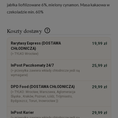
jabłka liofilizowane 6%, mielony cynamon. Masa kakaowa w
czekoladzie min. 60%
Koszty dostawy
Cena nie zawiera ewentualnych kosztów płatności
Rarytasy Express (DOSTAWA
19,99 zł
CHŁODNICZA)
(> TYLKO Wrocław)
InPost Paczkomaty 24/7
25,99 zł
(> przesyłka zawiera wkłady chłodnicze jeśli są
wymagane)
DPD Food (DOSTAWA CHŁODNICZA)
29,99 zł
(> TYLKO: Wrocław, Warszawa, Aglomeracja
Śląska , Kraków, Poznań, Łódź, Trójmiasto,
Bydgoszcz, Toruń, Inowrocław ))
InPost Kurier
29,99 zł
(> przesyłka zawiera wkłady chłodnicze jeśli są