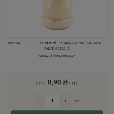
Dostawa:
od 19,99 zł
- Rarytasy Express (DOSTAWA
CHŁODNICZA)
sprawdź formy dostawy
Cena nie zawiera ewentualnych kosztów płatności
8,90 zł
/ szt.
Cena:
-
+
szt.