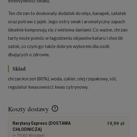
intensywność smaku.
Ten chrzan to doskonały dodatek do mięs, kanapek, sałatek
oraz potraw z jajek. Jego ostry smak i aromatyczny zapach
idealnie komponują się z wieloma daniami. Co ważne, chrzan
tarty może pomóc w łagodzeniu objawów kataru i chorób
zatok, co czyni go także dobrym wyborem dla osób
dbających o zdrowie.
Skład
chrzan korzeń (80%), woda, cukier, olej rzepakowy, sól,
regulator kwasowości: kwas cytrynowy.
Koszty dostawy
Cena nie zawiera ewentualnych kosztów płatności
Rarytasy Express (DOSTAWA
19,99 zł
CHŁODNICZA)
(> TYLKO Wrocław)