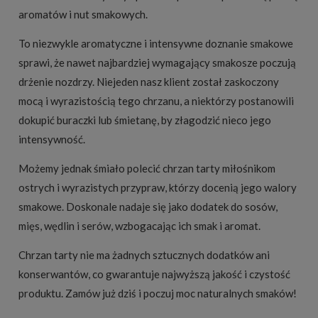
aromatów i nut smakowych.
To niezwykle aromatyczne i intensywne doznanie smakowe
sprawi, że nawet najbardziej wymagający smakosze poczują
drżenie nozdrzy. Niejeden nasz klient został zaskoczony
mocą i wyrazistością tego chrzanu, a niektórzy postanowili
dokupić buraczki lub śmietanę, by złagodzić nieco jego
intensywność.
Możemy jednak śmiało polecić chrzan tarty miłośnikom
ostrych i wyrazistych przypraw, którzy docenią jego walory
smakowe. Doskonale nadaje się jako dodatek do sosów,
mięs, wędlin i serów, wzbogacając ich smak i aromat.
Chrzan tarty nie ma żadnych sztucznych dodatków ani
konserwantów, co gwarantuje najwyższą jakość i czystość
produktu. Zamów już dziś i poczuj moc naturalnych smaków!