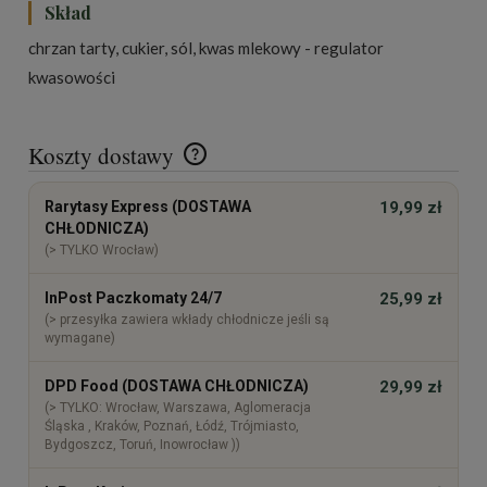
Skład
chrzan tarty, cukier, sól, kwas mlekowy - regulator
kwasowości
Koszty dostawy
Cena nie zawiera ewentualnych kosztów płatności
Rarytasy Express (DOSTAWA
19,99 zł
CHŁODNICZA)
(> TYLKO Wrocław)
InPost Paczkomaty 24/7
25,99 zł
(> przesyłka zawiera wkłady chłodnicze jeśli są
wymagane)
DPD Food (DOSTAWA CHŁODNICZA)
29,99 zł
(> TYLKO: Wrocław, Warszawa, Aglomeracja
Śląska , Kraków, Poznań, Łódź, Trójmiasto,
Bydgoszcz, Toruń, Inowrocław ))