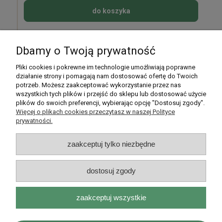
do koszyka
Dbamy o Twoją prywatność
Pomoc
Pliki cookies i pokrewne im technologie umożliwiają poprawne
działanie strony i pomagają nam dostosować ofertę do Twoich
potrzeb. Możesz zaakceptować wykorzystanie przez nas
Moje konto
wszystkich tych plików i przejść do sklepu lub dostosować użycie
plików do swoich preferencji, wybierając opcję "Dostosuj zgody".
Płatności i dostawa
Więcej o plikach cookies przeczytasz w naszej Polityce
prywatności.
Informacje
zaakceptuj tylko niezbędne
O nas
dostosuj zgody
zaakceptuj wszystkie
Rarytasy Dolnośląskie | ul. Olszewskiego 99, 51-638 Wrocław |
kontakt@rarytasydolnoslaskie.pl
|
537 71 71 71
| NIP: 8982036706 |
REGON: 020349112