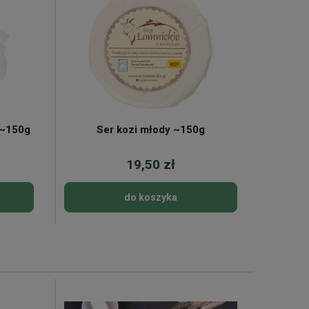
 ~150g
Ser kozi młody ~150g
Bulio
19,50 zł
do koszyka