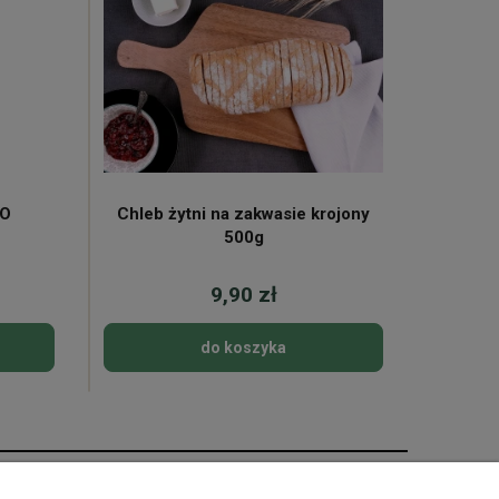
KO
Chleb żytni na zakwasie krojony
Mleko 
500g
9,90 zł
do koszyka