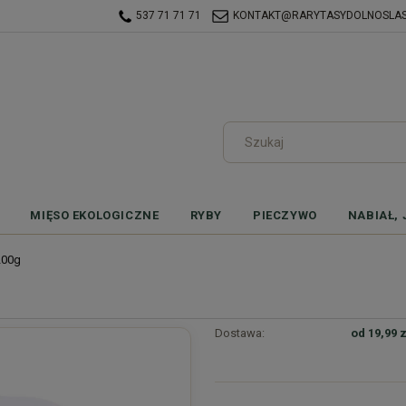
537 71 71 71
KONTAKT@RARYTASYDOLNOSLASK
MIĘSO EKOLOGICZNE
RYBY
PIECZYWO
NABIAŁ, 
200g
Dostawa:
od 19,99 z