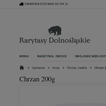
DARMOWA DOSTAWA OD 299 ZŁ
MENU
WARZYWA, OWOCE
SWOJSKIE WĘDLINY
»
»
»
»
Spiżarnia
Sosy
Chrzan, ćwikła
Chrzan 
Chrzan 200g