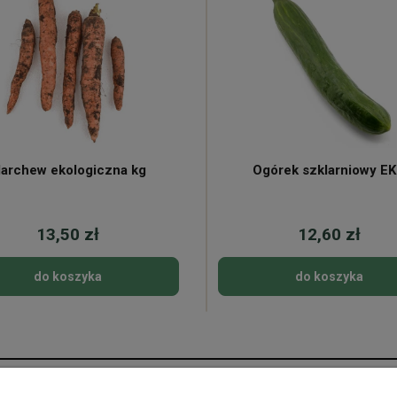
archew ekologiczna kg
Ogórek szklarniowy E
13,50 zł
12,60 zł
do koszyka
do koszyka