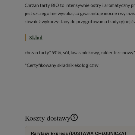
Chrzan tarty BIO to intensywnie ostry i aromatyczny 
jest szczególnie wysoka, co gwarantuje mocne i wyrazi
również wykorzystany do przygotowania tradycyjnej ćwi
Skład
chrzan tarty* 90%, sól, kwas mlekowy, cukier trzcinowy*
*Certyfikowany składnik ekologiczny
Koszty dostawy
Cena nie zawiera ewentualnych k
Rarytasy Express (DOSTAWA CHŁODNICZA)