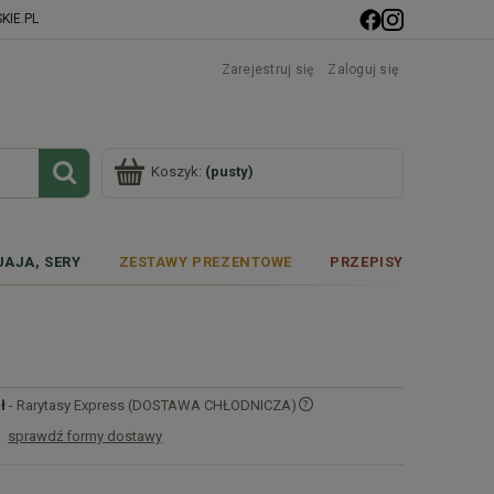
IE.PL
Zarejestruj się
Zaloguj się
Koszyk:
(pusty)
JAJA, SERY
ZESTAWY PREZENTOWE
PRZEPISY
ł
- Rarytasy Express (DOSTAWA CHŁODNICZA)
sprawdź formy dostawy
Cena nie zawiera ewentualnych kosztów
płatności