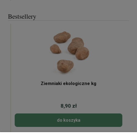
Bestsellery
Ziemniaki ekologiczne kg
8,90 zł
do koszyka