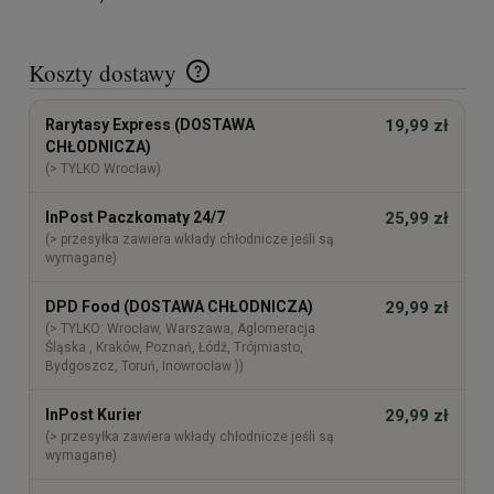
Koszty dostawy
Cena nie zawiera ewentualnych kosztów płatności
Rarytasy Express (DOSTAWA
19,99 zł
CHŁODNICZA)
(> TYLKO Wrocław)
InPost Paczkomaty 24/7
25,99 zł
(> przesyłka zawiera wkłady chłodnicze jeśli są
wymagane)
DPD Food (DOSTAWA CHŁODNICZA)
29,99 zł
(> TYLKO: Wrocław, Warszawa, Aglomeracja
Śląska , Kraków, Poznań, Łódź, Trójmiasto,
Bydgoszcz, Toruń, Inowrocław ))
InPost Kurier
29,99 zł
(> przesyłka zawiera wkłady chłodnicze jeśli są
wymagane)