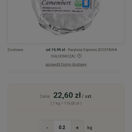
Dostawa:
od 19,99 zł
- Rarytasy Express (DOSTAWA
CHŁODNICZA)
sprawdź formy dostawy
Cena nie zawiera ewentualnych kosztów płatności
22,60 zł
/ szt.
Cena:
( 1
kg
=
113,00 zł
)
-
+
kg