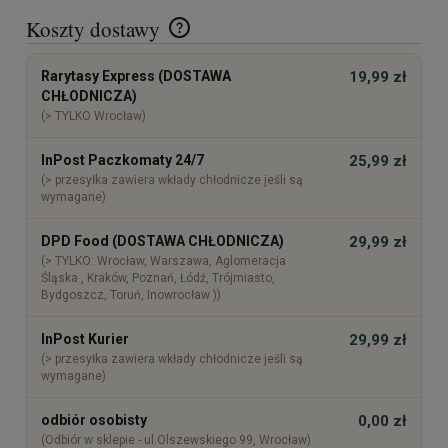
Koszty dostawy
Cena nie zawiera ewentualnych kosztów płatności
Rarytasy Express (DOSTAWA
19,99 zł
CHŁODNICZA)
(> TYLKO Wrocław)
InPost Paczkomaty 24/7
25,99 zł
(> przesyłka zawiera wkłady chłodnicze jeśli są
wymagane)
DPD Food (DOSTAWA CHŁODNICZA)
29,99 zł
(> TYLKO: Wrocław, Warszawa, Aglomeracja
Śląska , Kraków, Poznań, Łódź, Trójmiasto,
Bydgoszcz, Toruń, Inowrocław ))
InPost Kurier
29,99 zł
(> przesyłka zawiera wkłady chłodnicze jeśli są
wymagane)
odbiór osobisty
0,00 zł
(Odbiór w sklepie - ul.Olszewskiego 99, Wrocław)