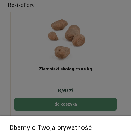
Bestsellery
Ziemniaki ekologiczne kg
8,90 zł
do koszyka
Dbamy o Twoją prywatność