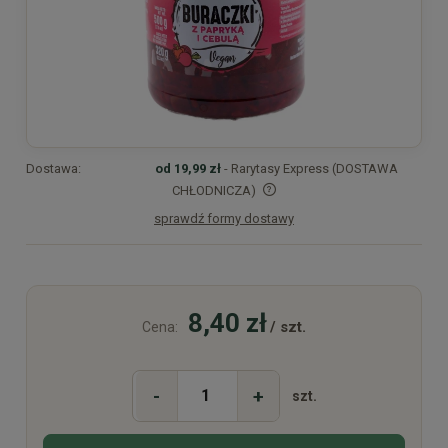
Dostawa:
od 19,99 zł
- Rarytasy Express (DOSTAWA
CHŁODNICZA)
sprawdź formy dostawy
Cena nie zawiera ewentualnych kosztów płatności
8,40 zł
/ szt.
Cena:
-
+
szt.