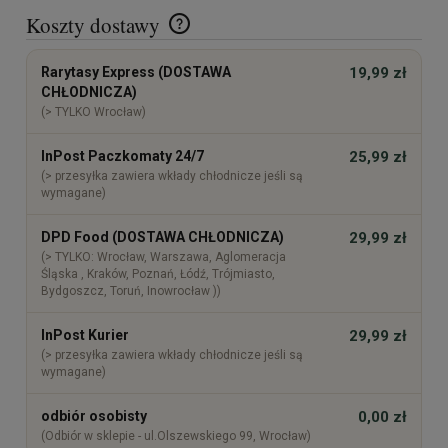
Koszty dostawy
Cena nie zawiera ewentualnych kosztów płatności
Rarytasy Express (DOSTAWA
19,99 zł
CHŁODNICZA)
(> TYLKO Wrocław)
InPost Paczkomaty 24/7
25,99 zł
(> przesyłka zawiera wkłady chłodnicze jeśli są
wymagane)
DPD Food (DOSTAWA CHŁODNICZA)
29,99 zł
(> TYLKO: Wrocław, Warszawa, Aglomeracja
Śląska , Kraków, Poznań, Łódź, Trójmiasto,
Bydgoszcz, Toruń, Inowrocław ))
InPost Kurier
29,99 zł
(> przesyłka zawiera wkłady chłodnicze jeśli są
wymagane)
odbiór osobisty
0,00 zł
(Odbiór w sklepie - ul.Olszewskiego 99, Wrocław)