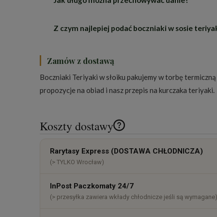
Jak długo można przechowywać danie?
Przełóż zawartość słoika do garnka lub na pat
Z czym najlepiej podać boczniaki w sosie teriya
Słoik jest pasteryzowany, dlatego przed otwar
Najlepiej z ryżem jaśminowym lub basmati, kt
Zamów z dostawą
Boczniaki Teriyaki w słoiku pakujemy w torbę termiczn
propozycje na obiad
i nasz przepis na
kurczaka teriyaki
.
Koszty dostawy
Cena nie zawiera ewentualnych k
Rarytasy Express (DOSTAWA CHŁODNICZA)
płatności
(> TYLKO Wrocław)
InPost Paczkomaty 24/7
(> przesyłka zawiera wkłady chłodnicze jeśli są wymagane