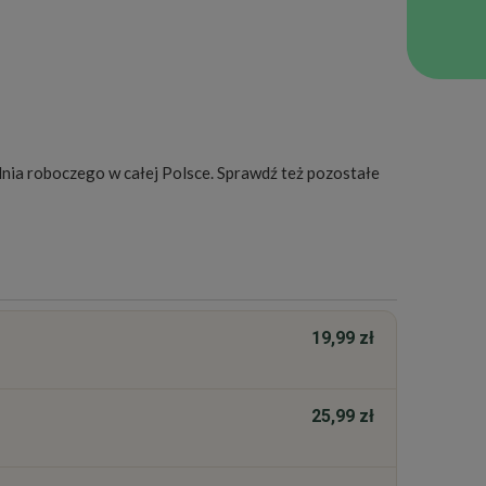
dawaj z ryżem albo makaronem, posypane sezamem.
pożyj w ciągu kilku dni i przechowuj w chłodzie.
je prażony sezam i posiekana dymka.
nia roboczego w całej Polsce. Sprawdź też pozostałe
19,99 zł
25,99 zł