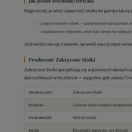
Jak podać boczniaki teriyaki
Najprościej: przełóż zawartość słoika do garnka lub na p
z ugotowanym ryżem — jaśminowym lub basmati, kt
z makaronem ryżowym, udon lub ramen na większy
Jeśli wolisz wersję z mięsem, sprawdź nasz przepis na
ku
Producent: Zakręcone Słoiki
Zakręcone Słoiki specjalizują się w gotowych daniach 
dań roślinnych w tej ofercie — wygodne, gdy zależy Ci 
Zakręcone Słoiki
PRODUCENT
Gotowe danie roślinne (wegetaria
RODZAJ
460 ml (słoik)
POJEMNOŚĆ
Boczniaki, warzywa, sos teriyaki
BAZA