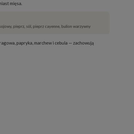
miast mięsa.
sojowy, pieprz, sól, pieprz cayenne, bulion warzywny
paragowa, papryka, marchew i cebula — zachowują