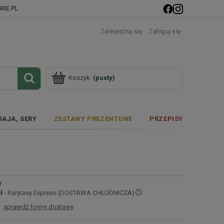
IE.PL
Zarejestruj się
Zaloguj się
Koszyk:
(pusty)
JAJA, SERY
ZESTAWY PREZENTOWE
PRZEPISY
y
ł
- Rarytasy Express (DOSTAWA CHŁODNICZA)
sprawdź formy dostawy
Cena nie zawiera ewentualnych kosztów
płatności