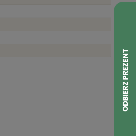
ne — roślinna alternatywa dla kurczaka teriyaki.
wach i sosie teriyaki.