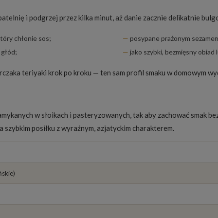
atelnię i podgrzej przez kilka minut, aż danie zacznie delikatnie bul
óry chłonie sos;
posypane prażonym sezamem 
 głód;
jako szybki, bezmięsny obiad
rczaka teriyaki krok po kroku
— ten sam profil smaku w domowym wy
zamykanych w słoikach i pasteryzowanych, tak aby zachować smak bez
na szybkim posiłku z wyraźnym, azjatyckim charakterem.
ńskie)