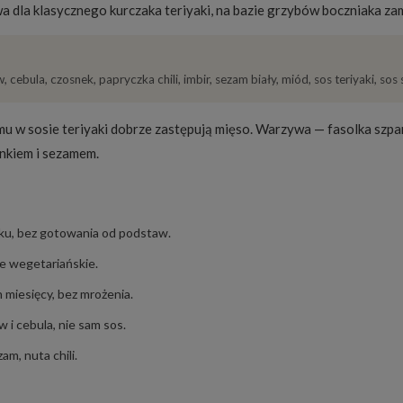
wa dla klasycznego kurczaka teriyaki, na bazie grzybów boczniaka za
ebula, czosnek, papryczka chili, imbir, sezam biały, miód, sos teriyaki, sos 
zemu w sosie teriyaki dobrze zastępują mięso. Warzywa — fasolka sz
snkiem i sezamem.
iku, bez gotowania od podstaw.
ie wegetariańskie.
 miesięcy, bez mrożenia.
 i cebula, nie sam sos.
am, nuta chili.