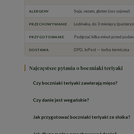
Soja, sezam, gluten (sos sojowy)
ALERGENY
Lodówka, do 3 miesięcy (pastery
PRZECHOWYWANIE
Podgrzać kilka minut przed poda
PRZYGOTOWANIE
DPD, InPost — torba termiczna
DOSTAWA
Najczęstsze pytania o boczniaki teriyaki
Czy boczniaki teriyaki zawierają mięso?
Czy danie jest wegańskie?
Nie. Bazą dania są boczniaki, czyli grzyby o m
Jak przygotować boczniaki teriyaki ze słoika?
Skład zawiera miód, więc danie jest wegetaria