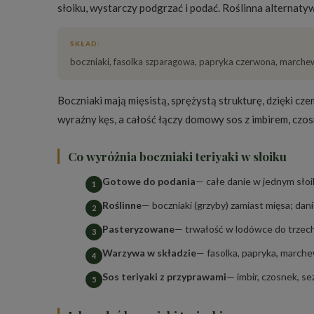
słoiku, wystarczy podgrzać i podać. Roślinna alternaty
SKŁAD:
boczniaki, fasolka szparagowa, papryka czerwona, marchew, c
Boczniaki mają mięsistą, sprężystą strukturę, dzięki c
wyraźny kęs, a całość łączy domowy sos z imbirem, czo
Co wyróżnia boczniaki teriyaki w słoiku
Gotowe do podania
— całe danie w jednym sło
Roślinne
— boczniaki (grzyby) zamiast mięsa; dan
Pasteryzowane
— trwałość w lodówce do trzech
Warzywa w składzie
— fasolka, papryka, marchew
Sos teriyaki z przyprawami
— imbir, czosnek, sez