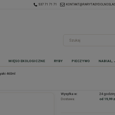
537 71 71 71
KONTAKT@RARYTASYDOLNOSLASK
MIĘSO EKOLOGICZNE
RYBY
PIECZYWO
NABIAŁ, 
iyaki 460ml
Wysyłka w:
24 godzin
Dostawa:
od 19,99 z