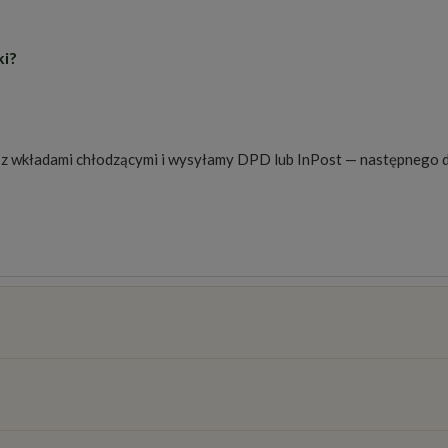
elnię i podgrzej przez kilka minut, aż danie zacznie bulgotać. Po
ki?
ciem można go trzymać w lodówce do trzech miesięcy. Po otwarciu s
óry chłonie sos, albo z makaronem ryżowym czy udon. Dobrze pasu
ą z wkładami chłodzącymi i wysyłamy DPD lub InPost — następnego d
osztów
)