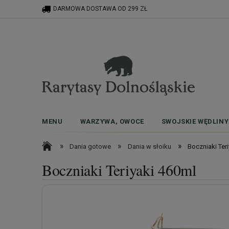
DARMOWA DOSTAWA OD 299 ZŁ
MENU
WARZYWA, OWOCE
SWOJSKIE WĘDLINY
»
»
»
Dania gotowe
Dania w słoiku
Boczniaki Ter
Boczniaki Teriyaki 460ml