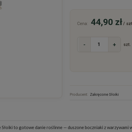
44,90 zł
/ szt
Cena:
-
+
szt.
Producent:
Zakręcone Słoiki
 Słoiki to gotowe danie roślinne — duszone boczniaki z warzywami 