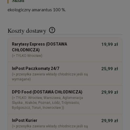
Skład
ekologiczny amarantus 100 %.
Koszty dostawy
Cena nie zawiera ewentualnych kosztów płatności
Rarytasy Express (DOSTAWA
19,99 zł
CHŁODNICZA)
(> TYLKO Wrocław)
InPost Paczkomaty 24/7
25,99 zł
(> przesyłka zawiera wkłady chłodnicze jeśli są
wymagane)
DPD Food (DOSTAWA CHŁODNICZA)
29,99 zł
(> TYLKO: Wrocław, Warszawa, Aglomeracja
Śląska , Kraków, Poznań, Łódź, Trójmiasto,
Bydgoszcz, Toruń, Inowrocław ))
InPost Kurier
29,99 zł
(> przesyłka zawiera wkłady chłodnicze jeśli są