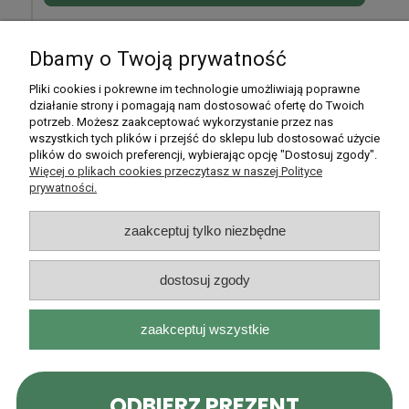
Dbamy o Twoją prywatność
Pomoc
Pliki cookies i pokrewne im technologie umożliwiają poprawne
działanie strony i pomagają nam dostosować ofertę do Twoich
potrzeb. Możesz zaakceptować wykorzystanie przez nas
Moje konto
wszystkich tych plików i przejść do sklepu lub dostosować użycie
plików do swoich preferencji, wybierając opcję "Dostosuj zgody".
Płatności i dostawa
Więcej o plikach cookies przeczytasz w naszej Polityce
prywatności.
Informacje
zaakceptuj tylko niezbędne
O nas
dostosuj zgody
zaakceptuj wszystkie
Rarytasy Dolnośląskie | ul. Olszewskiego 99, 51-638 Wrocław |
kontakt@rarytasydolnoslaskie.pl
|
537 71 71 71
| NIP: 8982036706 |
REGON: 020349112
pokaż pełną wersję strony