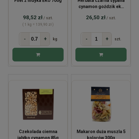
Filet z indyka EKO 700g
Herbata czarna sypana
cynamon goździk eko
100g
98,52 zł
26,50 zł
/ szt.
/ szt.
( 1 kg = 139,90 zł )
-
+
-
+
kg
szt.
Czekolada ciemna
Makaron duża muszla 5
jabłko cynamon 85g
kolorów 300g