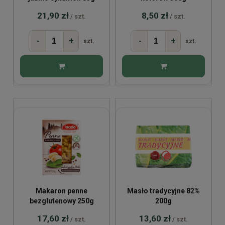
21,90 zł
8,50 zł
/ szt.
/ szt.
-
+
-
+
szt.
szt.
Makaron penne
Masło tradycyjne 82%
bezglutenowy 250g
200g
17,60 zł
13,60 zł
/ szt.
/ szt.