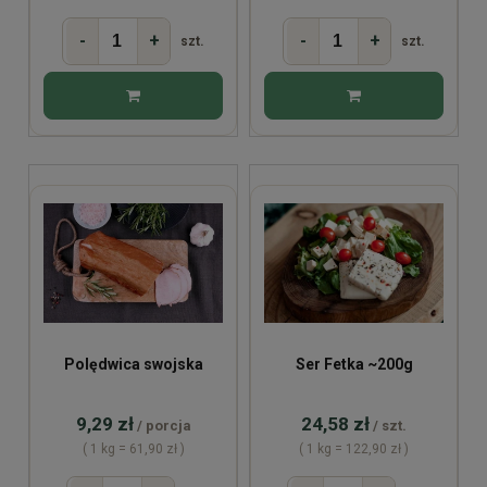
-
+
-
+
szt.
szt.
Polędwica swojska
Ser Fetka ~200g
9,29 zł
24,58 zł
/ porcja
/ szt.
( 1 kg = 61,90 zł )
( 1 kg = 122,90 zł )