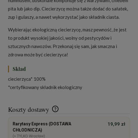
hummusem, doskonale komponuje się z warzywami, chlebem
pita lub jako dip. Ciecierzycę można także dodać do sałatek,
zup i gulaszy, a nawet wykorzystać jako składnik ciasta.
Wybierając ekologiczną ciecierzycę, masz pewność, że jest
to produkt wysokiej jakości, wolny od pestycydów i
sztucznych nawozów. Przekonaj się sam, jak smaczna i
zdrowa może być ciecierzyca!
Skład
ciecierzyca* 100%
*certyfikowany składnik ekologiczny
Koszty dostawy
Cena nie zawiera ewentualnych kosztów płatności
Rarytasy Express (DOSTAWA
19,99 zł
CHŁODNICZA)
(> TYLKO Wrocław)