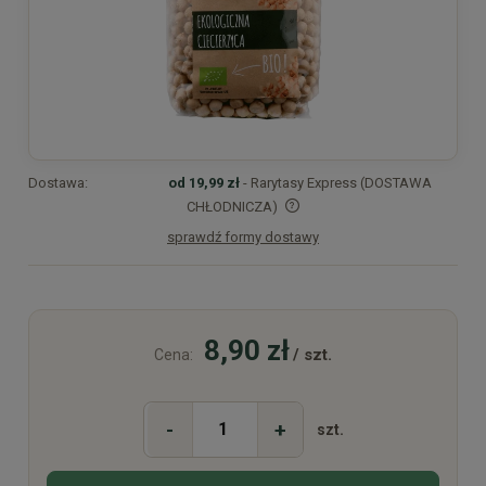
Dostawa:
od 19,99 zł
- Rarytasy Express (DOSTAWA
CHŁODNICZA)
sprawdź formy dostawy
Cena nie zawiera ewentualnych kosztów płatności
8,90 zł
/ szt.
Cena:
-
+
szt.