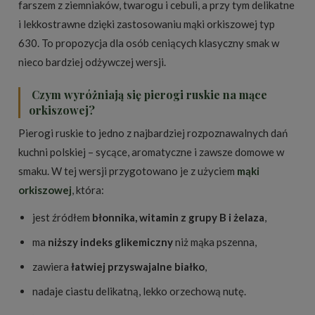
farszem z ziemniaków, twarogu i cebuli, a przy tym delikatne
i lekkostrawne dzięki zastosowaniu mąki orkiszowej typ
630. To propozycja dla osób ceniących klasyczny smak w
nieco bardziej odżywczej wersji.
Czym wyróżniają się pierogi ruskie na mące
orkiszowej?
Pierogi ruskie to jedno z najbardziej rozpoznawalnych dań
kuchni polskiej – sycące, aromatyczne i zawsze domowe w
smaku. W tej wersji przygotowano je z użyciem
mąki
orkiszowej
, która:
jest źródłem
błonnika, witamin z grupy B i żelaza
,
ma
niższy indeks glikemiczny
niż mąka pszenna,
zawiera
łatwiej przyswajalne białko
,
nadaje ciastu delikatną, lekko orzechową nutę.