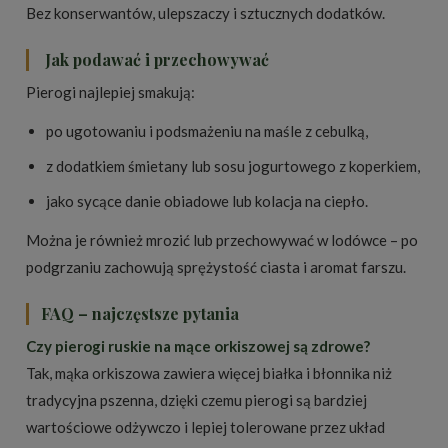
Bez konserwantów, ulepszaczy i sztucznych dodatków.
Jak podawać i przechowywać
Pierogi najlepiej smakują:
po ugotowaniu i podsmażeniu na maśle z cebulką,
z dodatkiem śmietany lub sosu jogurtowego z koperkiem,
jako sycące danie obiadowe lub kolacja na ciepło.
Można je również mrozić lub przechowywać w lodówce – po
podgrzaniu zachowują sprężystość ciasta i aromat farszu.
FAQ – najczęstsze pytania
Czy pierogi ruskie na mące orkiszowej są zdrowe?
Tak, mąka orkiszowa zawiera więcej białka i błonnika niż
tradycyjna pszenna, dzięki czemu pierogi są bardziej
wartościowe odżywczo i lepiej tolerowane przez układ