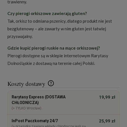
trawienny.
Czy pierogi orkiszowe zawierają gluten?
Tak, orkisz to odmiana pszenicy, dlatego produkt nie jest
bezglutenowy – ale zawarty w nim gluten jest łatwiej
przyswajalny.
Gdzie kupić pierogi ruskie na mące orkiszowej?
Pierogi dostępne są w sklepie internetowym
Rarytasy
Dolnośląskie
z dostawą na terenie całej Polski.
Koszty dostawy
Cena nie zawiera ewentualnych kosztów płatności
Rarytasy Express (DOSTAWA
19,99 zł
CHŁODNICZA)
(> TYLKO Wrocław)
InPost Paczkomaty 24/7
25,99 zł
(> przesyłka zawiera wkłady chłodnicze jeśli są