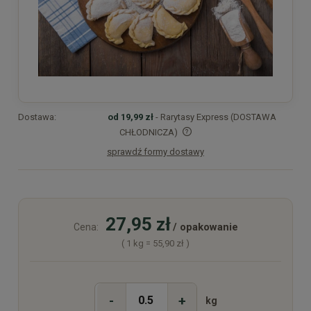
Dostawa:
od 19,99 zł
- Rarytasy Express (DOSTAWA
CHŁODNICZA)
sprawdź formy dostawy
Cena nie zawiera ewentualnych kosztów płatności
27,95 zł
/ opakowanie
Cena:
( 1
kg
=
55,90 zł
)
-
+
kg