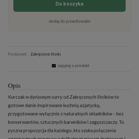
Do koszyka
dodaj do przechowalni
Producent:
Zakręcone Słoiki
zapytaj o produkt
Opis
Kurczak w dyniowym curry od Zakręconych Słoików to
gotowe danie inspirowane kuchnią azjatycką,
przygotowane wyłącznie z naturalnych składników – bez
konserwantów, sztucznych barwników i zagęszczaczy. To
pyszna propozycja dla każdego, kto szuka połączenia
egzotycznych przypraw z delikatnym mięsem drobiowym i