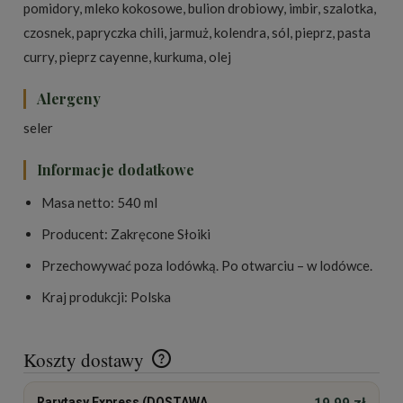
pomidory, mleko kokosowe, bulion drobiowy, imbir, szalotka,
czosnek, papryczka chili, jarmuż, kolendra, sól, pieprz, pasta
curry, pieprz cayenne, kurkuma, olej
Alergeny
seler
Informacje dodatkowe
Masa netto: 540 ml
Producent: Zakręcone Słoiki
Przechowywać poza lodówką. Po otwarciu – w lodówce.
Kraj produkcji: Polska
Koszty dostawy
Cena nie zawiera ewentualnych kosztów płatności
Rarytasy Express (DOSTAWA
19,99 zł