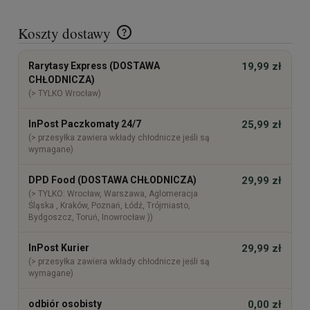
Koszty dostawy
Cena nie zawiera ewentualnych kosztów płatności
Rarytasy Express (DOSTAWA
19,99 zł
CHŁODNICZA)
(> TYLKO Wrocław)
InPost Paczkomaty 24/7
25,99 zł
(> przesyłka zawiera wkłady chłodnicze jeśli są
wymagane)
DPD Food (DOSTAWA CHŁODNICZA)
29,99 zł
(> TYLKO: Wrocław, Warszawa, Aglomeracja
Śląska , Kraków, Poznań, Łódź, Trójmiasto,
Bydgoszcz, Toruń, Inowrocław ))
InPost Kurier
29,99 zł
(> przesyłka zawiera wkłady chłodnicze jeśli są
wymagane)
odbiór osobisty
0,00 zł