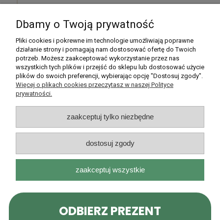
Dbamy o Twoją prywatność
Pomoc
Pliki cookies i pokrewne im technologie umożliwiają poprawne
działanie strony i pomagają nam dostosować ofertę do Twoich
potrzeb. Możesz zaakceptować wykorzystanie przez nas
Moje konto
wszystkich tych plików i przejść do sklepu lub dostosować użycie
plików do swoich preferencji, wybierając opcję "Dostosuj zgody".
Płatności i dostawa
Więcej o plikach cookies przeczytasz w naszej Polityce
prywatności.
Informacje
zaakceptuj tylko niezbędne
O nas
dostosuj zgody
zaakceptuj wszystkie
Rarytasy Dolnośląskie | ul. Olszewskiego 99, 51-638 Wrocław |
kontakt@rarytasydolnoslaskie.pl
|
537 71 71 71
| NIP: 8982036706 |
REGON: 020349112
pokaż pełną wersję strony