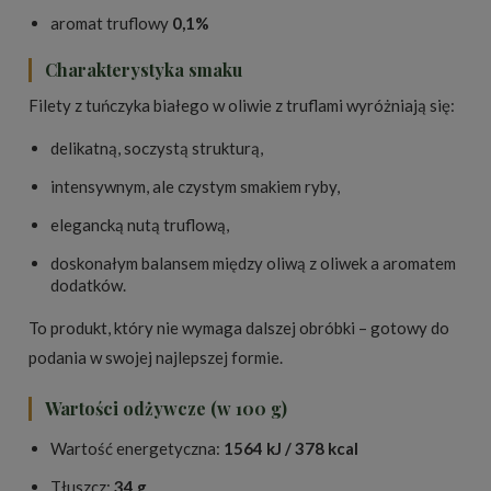
aromat truflowy
0,1%
Charakterystyka smaku
Filety z tuńczyka białego w oliwie z truflami wyróżniają się:
delikatną, soczystą strukturą,
intensywnym, ale czystym smakiem ryby,
elegancką nutą truflową,
doskonałym balansem między oliwą z oliwek a aromatem
dodatków.
To produkt, który nie wymaga dalszej obróbki – gotowy do
podania w swojej najlepszej formie.
Wartości odżywcze (w 100 g)
Wartość energetyczna:
1564 kJ / 378 kcal
Tłuszcz:
34 g