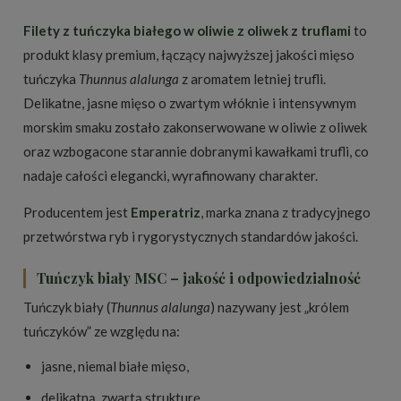
Filety z tuńczyka białego w oliwie z oliwek z truflami
to
produkt klasy premium, łączący najwyższej jakości mięso
tuńczyka
Thunnus alalunga
z aromatem letniej trufli.
Delikatne, jasne mięso o zwartym włóknie i intensywnym
morskim smaku zostało zakonserwowane w oliwie z oliwek
oraz wzbogacone starannie dobranymi kawałkami trufli, co
nadaje całości elegancki, wyrafinowany charakter.
Producentem jest
Emperatriz
, marka znana z tradycyjnego
przetwórstwa ryb i rygorystycznych standardów jakości.
Tuńczyk biały MSC – jakość i odpowiedzialność
Tuńczyk biały (
Thunnus alalunga
) nazywany jest „królem
tuńczyków” ze względu na:
jasne, niemal białe mięso,
delikatną, zwartą strukturę,