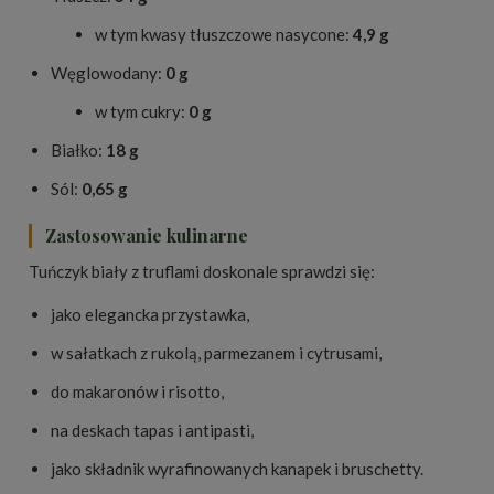
w tym kwasy tłuszczowe nasycone:
4,9 g
Węglowodany:
0 g
w tym cukry:
0 g
Białko:
18 g
Sól:
0,65 g
Zastosowanie kulinarne
Tuńczyk biały z truflami doskonale sprawdzi się:
jako elegancka przystawka,
w sałatkach z rukolą, parmezanem i cytrusami,
do makaronów i risotto,
na deskach tapas i antipasti,
jako składnik wyrafinowanych kanapek i bruschetty.