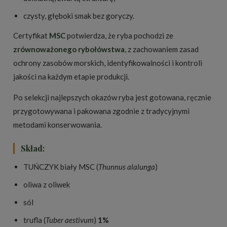
czysty, głęboki smak bez goryczy.
Certyfikat
MSC
potwierdza, że ryba pochodzi ze
zrównoważonego rybołówstwa
, z zachowaniem zasad
ochrony zasobów morskich, identyfikowalności i kontroli
jakości na każdym etapie produkcji.
Po selekcji najlepszych okazów ryba jest gotowana, ręcznie
przygotowywana i pakowana zgodnie z tradycyjnymi
metodami konserwowania.
Skład:
TUŃCZYK biały MSC (
Thunnus alalunga
)
oliwa z oliwek
sól
trufla (
Tuber aestivum
)
1%