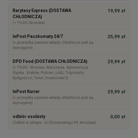
Cena nie zawiera ewentualnych kosztów płatności
Rarytasy Express (DOSTAWA
19,99 zł
CHŁODNICZA)
(> TYLKO Wrocław)
InPost Paczkomaty 24/7
25,99 zł
(> przesyłka zawiera wkłady chłodnicze jeśli są
wymagane)
DPD Food (DOSTAWA CHŁODNICZA)
29,99 zł
(> TYLKO: Wrocław, Warszawa, Aglomeracja
Śląska , Kraków, Poznań, Łódź, Trójmiasto,
Bydgoszcz, Toruń, Inowrocław ))
InPost Kurier
29,99 zł
(> przesyłka zawiera wkłady chłodnicze jeśli są
wymagane)
odbiór osobisty
0,00 zł
(Odbiór w sklepie - ul.Olszewskiego 99, Wrocław)