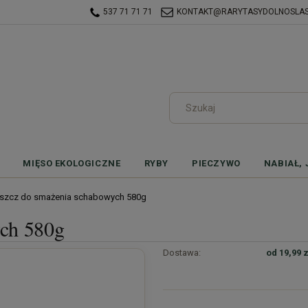
537 71 71 71
KONTAKT@RARYTASYDOLNOSLASK
MIĘSO EKOLOGICZNE
RYBY
PIECZYWO
NABIAŁ, 
uszcz do smażenia schabowych 580g
ych 580g
Dostawa:
od 19,99 z