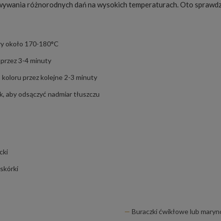
owywania różnorodnych dań na wysokich temperaturach. Oto sprawd
ury około 170-180°C
 przez 3-4 minuty
 koloru przez kolejne 2-3 minuty
, aby odsączyć nadmiar tłuszczu
cki
 skórki
Buraczki ćwikłowe lub mary