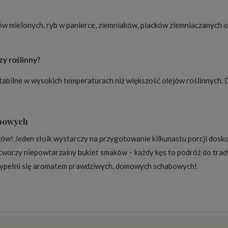
ów mielonych, ryb w panierce, ziemniaków, placków ziemniaczanych 
zy roślinny?
j stabilne w wysokich temperaturach niż większość olejów roślinnyc
abowych
ów! Jeden słoik wystarczy na przygotowanie kilkunastu porcji dosk
tworzy niepowtarzalny bukiet smaków – każdy kęs to podróż do tradyc
wypełni się aromatem prawdziwych, domowych schabowych!
osztów