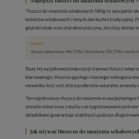
Najlepszy tłuszcz do smażenia schabowych –
Tłuszcz do smażenia schabowych 580g to specjalnie s
kotletów schabowych i innych dań kuchni tradycyjnej. P
głęboki smak oraz charakterystyczną, złocistą skórkę 
SKŁAD:
tłuszcz wieprzowy (46,11%), łój wołowy (30,72%), masło kla
Bazę tej wyjątkowej kompozycji stanowi tłuszcz wiepr
klarowanego, tłuszczu gęsiego i kaczego wzbogaca smak
niewielka ilość soli, która podkreśla naturalne aromaty
Ten najzdrowszy tłuszcz do smażenia w swojej kategorii
została stworzona z myślą o przygotowywaniu potraw w
składnikami gwarantuje stabilność podczas długotrwał
Jak używać tłuszczu do smażenia schabowyc