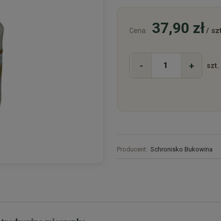
37,90 zł
/ szt
Cena:
-
+
szt.
Producent:
Schronisko Bukowina