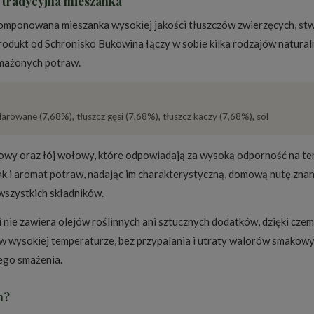
 tradycyjna mieszanka
komponowana mieszanka wysokiej jakości tłuszczów zwierzęcych, s
rodukt od Schronisko Bukowina łączy w sobie kilka rodzajów natural
smażonych potraw.
rowane (7,68%), tłuszcz gęsi (7,68%), tłuszcz kaczy (7,68%), sól
zowy oraz łój wołowy, które odpowiadają za wysoką odporność na te
 i aromat potraw, nadając im charakterystyczną, domową nutę znaną 
 wszystkich składników.
 nie zawiera olejów roślinnych ani sztucznych dodatków, dzięki czem
 wysokiej temperaturze, bez przypalania i utraty walorów smakowy
ego smażenia.
h?