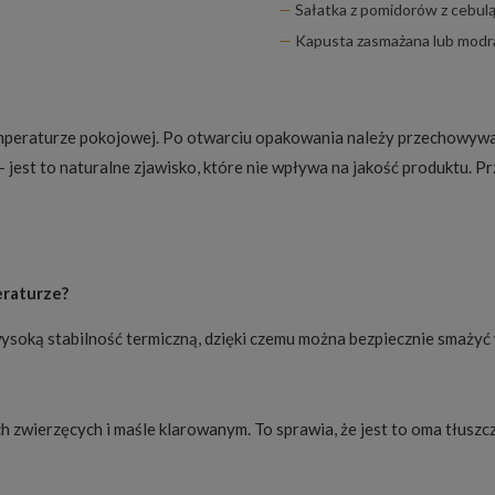
Sałatka z pomidorów z cebul
Kapusta zasmażana lub modr
mperaturze pokojowej. Po otwarciu opakowania należy przechowywać
– jest to naturalne zjawisko, które nie wpływa na jakość produktu.
eraturze?
wysoką stabilność termiczną, dzięki czemu można bezpiecznie smażyć
ch zwierzęcych i maśle klarowanym. To sprawia, że jest to oma tłusz