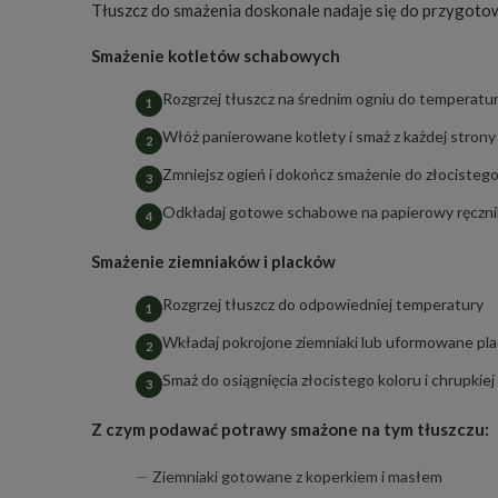
Tłuszcz do smażenia doskonale nadaje się do przygot
Smażenie kotletów schabowych
Rozgrzej tłuszcz na średnim ogniu do temperat
Włóż panierowane kotlety i smaż z każdej strony
Zmniejsz ogień i dokończ smażenie do złocistego
Odkładaj gotowe schabowe na papierowy ręcznik
Smażenie ziemniaków i placków
Rozgrzej tłuszcz do odpowiedniej temperatury
Wkładaj pokrojone ziemniaki lub uformowane pla
Smaż do osiągnięcia złocistego koloru i chrupkiej
Z czym podawać potrawy smażone na tym tłuszczu:
Ziemniaki gotowane z koperkiem i masłem