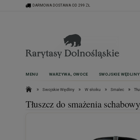
DARMOWA DOSTAWA OD 299 ZŁ
MENU
WARZYWA, OWOCE
SWOJSKIE WĘDLINY
»
»
»
»
Swojskie Wędliny
W słoiku
Smalec
Tł
Tłuszcz do smażenia schabow