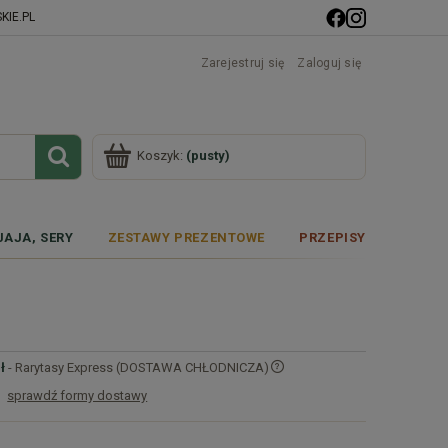
IE.PL
Zarejestruj się
Zaloguj się
Koszyk:
(pusty)
JAJA, SERY
ZESTAWY PREZENTOWE
PRZEPISY
ł
- Rarytasy Express (DOSTAWA CHŁODNICZA)
sprawdź formy dostawy
Cena nie zawiera ewentualnych kosztów
płatności