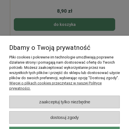
8,90 zł
do koszyka
Dbamy o Twoją prywatność
Pomoc
Pliki cookies i pokrewne im technologie umożliwiają poprawne
działanie strony i pomagają nam dostosować ofertę do Twoich
potrzeb. Możesz zaakceptować wykorzystanie przez nas
Moje konto
wszystkich tych plików i przejść do sklepu lub dostosować użycie
plików do swoich preferencji, wybierając opcję "Dostosuj zgody".
Płatności i dostawa
Więcej o plikach cookies przeczytasz w naszej Polityce
prywatności.
Informacje
zaakceptuj tylko niezbędne
O nas
dostosuj zgody