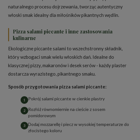
naturalnego procesu dojrzewania, tworząc autentyczny
włoski smak idealny dla miłośników pikantnych wędlin.
Pizza salami piccante i inne zastosowania
kulinarne
Ekologiczne piccante salami to wszechstronny składnik,
który wzbogaci smak wielu włoskich dań. Idealne do
klasycznej pizzy, makaronów i desek serów - każdy plaster
dostarcza wyrazistego, pikantnego smaku.
Sposób przygotowania pizza salami piccante:
Pokrój salami piccante w cienkie plastry
Rozłóż równomiernie na cieście z sosem
pomidorowym
Dodaj mozzarellę i piecz w wysokiej temperaturze do
złocistego koloru