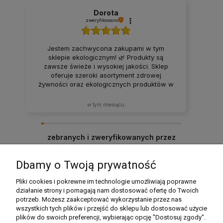
Dorota
zweryfikowano
Jestem zachwycona zakupami w tym
sklepie ekologicznym! 🌿 Produkty są
zawsze świeże i wysokiej jakości. Sklep
oferuje szeroki asortyment zdrowej
żywności oraz ekologicznych produktów w
atrakcyjnych cenach. Produkty za każdym
razem docierają w idealnym stanie. Zakupy
w tym miesiącu
tutaj to sama przyjemność – z pewnością
będę wracać i polecać ten sklep rodzinie
oraz znajomym! ❤️
zebranych i zweryfikowanych przez
Dbamy o Twoją prywatność
Pomoc
Pliki cookies i pokrewne im technologie umożliwiają poprawne
działanie strony i pomagają nam dostosować ofertę do Twoich
potrzeb. Możesz zaakceptować wykorzystanie przez nas
Moje konto
wszystkich tych plików i przejść do sklepu lub dostosować użycie
plików do swoich preferencji, wybierając opcję "Dostosuj zgody".