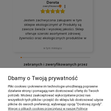
Dorota
zweryfikowano
Jestem zachwycona zakupami w tym
sklepie ekologicznym! 🌿 Produkty są
zawsze świeże i wysokiej jakości. Sklep
oferuje szeroki asortyment zdrowej
żywności oraz ekologicznych produktów w
atrakcyjnych cenach. Produkty za każdym
razem docierają w idealnym stanie. Zakupy
w tym miesiącu
tutaj to sama przyjemność – z pewnością
będę wracać i polecać ten sklep rodzinie
oraz znajomym! ❤️
zebranych i zweryfikowanych przez
Dbamy o Twoją prywatność
Pomoc
Pliki cookies i pokrewne im technologie umożliwiają poprawne
działanie strony i pomagają nam dostosować ofertę do Twoich
potrzeb. Możesz zaakceptować wykorzystanie przez nas
Moje konto
wszystkich tych plików i przejść do sklepu lub dostosować użycie
plików do swoich preferencji, wybierając opcję "Dostosuj zgody".
Płatności i dostawa
Więcej o plikach cookies przeczytasz w naszej Polityce