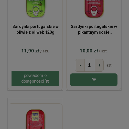
Sardynki portugalskie w
Sardynki portugalskie w
oliwie z oliwek 120g
pikantnym sosie
pomidorowym 120g
11,90 zł
10,00 zł
/ szt.
/ szt.
-
+
szt.
powiadom o
dostępności