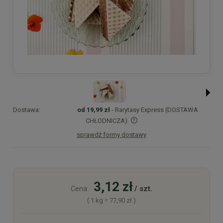
Dostawa:
od 19,99 zł
- Rarytasy Express (DOSTAWA
CHŁODNICZA)
sprawdź formy dostawy
Cena nie zawiera ewentualnych kosztów płatności
3,12 zł
/ szt.
Cena:
( 1
kg
=
77,90 zł
)