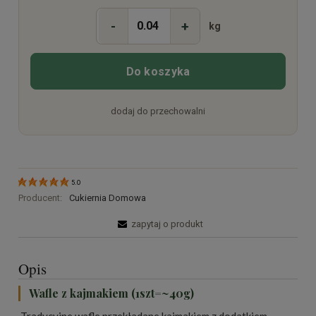
-
+
kg
Do koszyka
dodaj do przechowalni
5.0
Producent:
Cukiernia Domowa
zapytaj o produkt
Opis
Wafle z kajmakiem (1szt=~40g)
Tradycyjne wafle przekładane kajmakiem z dodatkiem