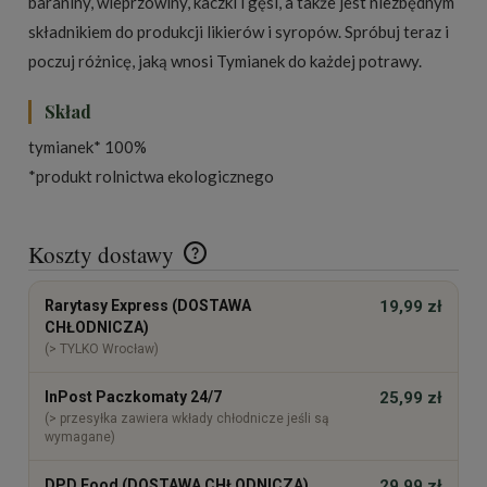
baraniny, wieprzowiny, kaczki i gęsi, a także jest niezbędnym
składnikiem do produkcji likierów i syropów. Spróbuj teraz i
poczuj różnicę, jaką wnosi Tymianek do każdej potrawy.
Skład
tymianek* 100%
*produkt rolnictwa ekologicznego
Koszty dostawy
Cena nie zawiera ewentualnych kosztów płatności
Rarytasy Express (DOSTAWA
19,99 zł
CHŁODNICZA)
(> TYLKO Wrocław)
InPost Paczkomaty 24/7
25,99 zł
(> przesyłka zawiera wkłady chłodnicze jeśli są
wymagane)
DPD Food (DOSTAWA CHŁODNICZA)
29,99 zł