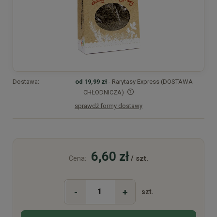
Dostawa:
od 19,99 zł
- Rarytasy Express (DOSTAWA
CHŁODNICZA)
sprawdź formy dostawy
Cena nie zawiera ewentualnych kosztów płatności
6,60 zł
/ szt.
Cena:
-
+
szt.