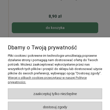
8,90 zł
do koszyka
Dbamy o Twoją prywatność
Pomoc
Pliki cookies i pokrewne im technologie umożliwiają poprawne
działanie strony i pomagają nam dostosować ofertę do Twoich
potrzeb. Możesz zaakceptować wykorzystanie przez nas
Moje konto
wszystkich tych plików i przejść do sklepu lub dostosować użycie
plików do swoich preferencji, wybierając opcję "Dostosuj zgody".
Płatności i dostawa
Więcej o plikach cookies przeczytasz w naszej Polityce
prywatności.
Informacje
zaakceptuj tylko niezbędne
O nas
dostosuj zgody