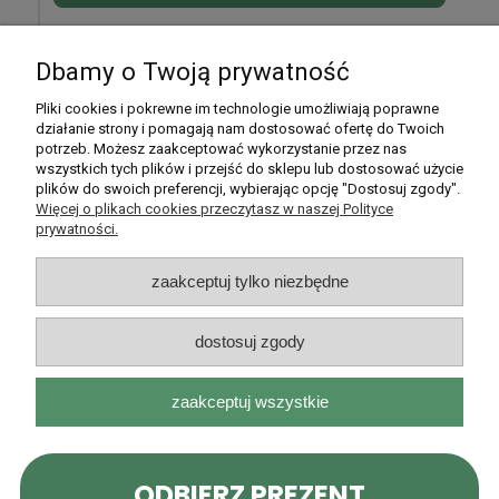
Dbamy o Twoją prywatność
Pomoc
Pliki cookies i pokrewne im technologie umożliwiają poprawne
działanie strony i pomagają nam dostosować ofertę do Twoich
potrzeb. Możesz zaakceptować wykorzystanie przez nas
Moje konto
wszystkich tych plików i przejść do sklepu lub dostosować użycie
plików do swoich preferencji, wybierając opcję "Dostosuj zgody".
Płatności i dostawa
Więcej o plikach cookies przeczytasz w naszej Polityce
prywatności.
Informacje
zaakceptuj tylko niezbędne
O nas
dostosuj zgody
zaakceptuj wszystkie
Rarytasy Dolnośląskie | ul. Olszewskiego 99, 51-638 Wrocław |
kontakt@rarytasydolnoslaskie.pl
|
537 71 71 71
| NIP: 8982036706 |
REGON: 020349112
pokaż pełną wersję strony