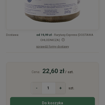
Dostawa:
od 19,99 zł
- Rarytasy Express (DOSTAWA
CHŁODNICZA)
sprawdź formy dostawy
Cena nie zawiera ewentualnych kosztów płatności
22,60 zł
/ szt.
Cena:
-
+
szt.
Do koszyka