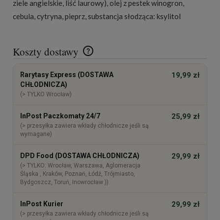
ziele angielskie, liść laurowy), olej z pestek winogron,
cebula, cytryna, pieprz, substancja słodząca: ksylitol
Koszty dostawy
Cena nie zawiera ewentualnych kosztów płatności
Rarytasy Express (DOSTAWA
19,99 zł
CHŁODNICZA)
(> TYLKO Wrocław)
InPost Paczkomaty 24/7
25,99 zł
(> przesyłka zawiera wkłady chłodnicze jeśli są
wymagane)
DPD Food (DOSTAWA CHŁODNICZA)
29,99 zł
(> TYLKO: Wrocław, Warszawa, Aglomeracja
Śląska , Kraków, Poznań, Łódź, Trójmiasto,
Bydgoszcz, Toruń, Inowrocław ))
InPost Kurier
29,99 zł
(> przesyłka zawiera wkłady chłodnicze jeśli są