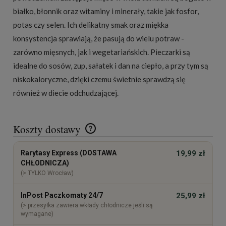
białko, błonnik oraz witaminy i minerały, takie jak fosfor,
potas czy selen. Ich delikatny smak oraz miękka
konsystencja sprawiają, że pasują do wielu potraw -
zarówno mięsnych, jak i wegetariańskich. Pieczarki są
idealne do sosów, zup, sałatek i dan na ciepło, a przy tym są
niskokaloryczne, dzięki czemu świetnie sprawdzą się
również w diecie odchudzającej.
Koszty dostawy
Cena nie zawiera ewentualnych kosztów płatności
Rarytasy Express (DOSTAWA
19,99 zł
CHŁODNICZA)
(> TYLKO Wrocław)
InPost Paczkomaty 24/7
25,99 zł
(> przesyłka zawiera wkłady chłodnicze jeśli są
wymagane)