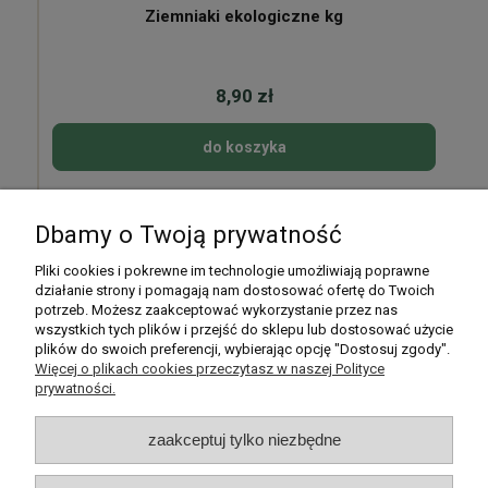
Ziemniaki ekologiczne kg
8,90 zł
do koszyka
Dbamy o Twoją prywatność
Pomoc
Pliki cookies i pokrewne im technologie umożliwiają poprawne
działanie strony i pomagają nam dostosować ofertę do Twoich
potrzeb. Możesz zaakceptować wykorzystanie przez nas
Moje konto
wszystkich tych plików i przejść do sklepu lub dostosować użycie
plików do swoich preferencji, wybierając opcję "Dostosuj zgody".
Płatności i dostawa
Więcej o plikach cookies przeczytasz w naszej Polityce
prywatności.
Informacje
zaakceptuj tylko niezbędne
O nas