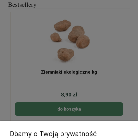
Bestsellery
Ziemniaki ekologiczne kg
8,90 zł
do koszyka
Dbamy o Twoją prywatność