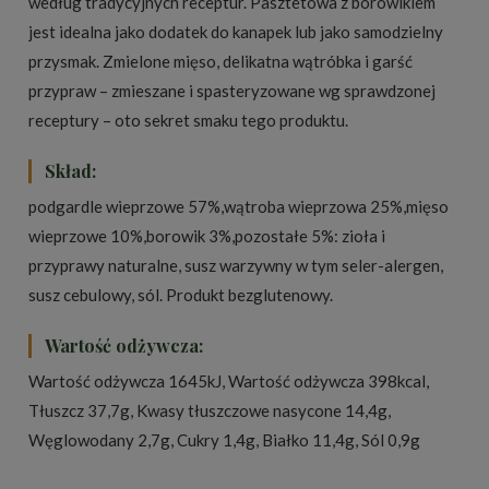
według tradycyjnych receptur. Pasztetowa z borowikiem
jest idealna jako dodatek do kanapek lub jako samodzielny
przysmak. Zmielone mięso, delikatna wątróbka i garść
przypraw – zmieszane i spasteryzowane wg sprawdzonej
receptury – oto sekret smaku tego produktu.
Skład:
podgardle wieprzowe 57%,wątroba wieprzowa 25%,mięso
wieprzowe 10%,borowik 3%,pozostałe 5%: zioła i
przyprawy naturalne, susz warzywny w tym seler-alergen,
susz cebulowy, sól. Produkt bezglutenowy.
Wartość odżywcza:
Wartość odżywcza 1645kJ, Wartość odżywcza 398kcal,
Tłuszcz 37,7g, Kwasy tłuszczowe nasycone 14,4g,
Węglowodany 2,7g, Cukry 1,4g, Białko 11,4g, Sól 0,9g