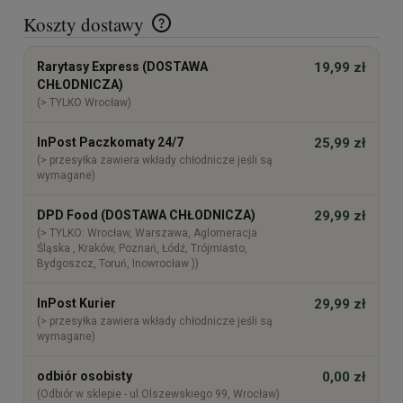
Koszty dostawy
Cena nie zawiera ewentualnych kosztów płatności
Rarytasy Express (DOSTAWA
19,99 zł
CHŁODNICZA)
(> TYLKO Wrocław)
InPost Paczkomaty 24/7
25,99 zł
(> przesyłka zawiera wkłady chłodnicze jeśli są
wymagane)
DPD Food (DOSTAWA CHŁODNICZA)
29,99 zł
(> TYLKO: Wrocław, Warszawa, Aglomeracja
Śląska , Kraków, Poznań, Łódź, Trójmiasto,
Bydgoszcz, Toruń, Inowrocław ))
InPost Kurier
29,99 zł
(> przesyłka zawiera wkłady chłodnicze jeśli są
wymagane)
odbiór osobisty
0,00 zł
(Odbiór w sklepie - ul.Olszewskiego 99, Wrocław)