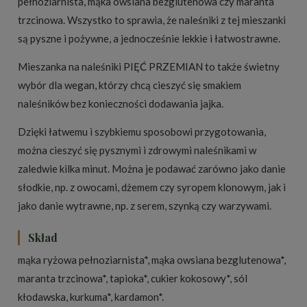
pełnoziarnista, mąka owsiana bezglutenowa czy maranta
trzcinowa. Wszystko to sprawia, że naleśniki z tej mieszanki
są pyszne i pożywne, a jednocześnie lekkie i łatwostrawne.
Mieszanka na naleśniki PIĘĆ PRZEMIAN to także świetny
wybór dla wegan, którzy chcą cieszyć się smakiem
naleśników bez konieczności dodawania jajka.
Dzięki łatwemu i szybkiemu sposobowi przygotowania,
można cieszyć się pysznymi i zdrowymi naleśnikami w
zaledwie kilka minut. Można je podawać zarówno jako danie
słodkie, np. z owocami, dżemem czy syropem klonowym, jak i
jako danie wytrawne, np. z serem, szynką czy warzywami.
Skład
mąka ryżowa pełnoziarnista*, mąka owsiana bezglutenowa*,
maranta trzcinowa*, tapioka*, cukier kokosowy*, sól
kłodawska, kurkuma*, kardamon*.