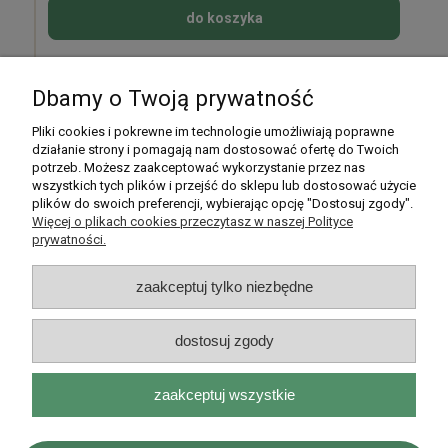
do koszyka
Dbamy o Twoją prywatność
Pomoc
Pliki cookies i pokrewne im technologie umożliwiają poprawne
działanie strony i pomagają nam dostosować ofertę do Twoich
potrzeb. Możesz zaakceptować wykorzystanie przez nas
Moje konto
wszystkich tych plików i przejść do sklepu lub dostosować użycie
plików do swoich preferencji, wybierając opcję "Dostosuj zgody".
Płatności i dostawa
Więcej o plikach cookies przeczytasz w naszej Polityce
prywatności.
Informacje
zaakceptuj tylko niezbędne
O nas
dostosuj zgody
zaakceptuj wszystkie
Rarytasy Dolnośląskie | ul. Olszewskiego 99, 51-638 Wrocław |
kontakt@rarytasydolnoslaskie.pl
|
537 71 71 71
| NIP: 8982036706 |
REGON: 020349112