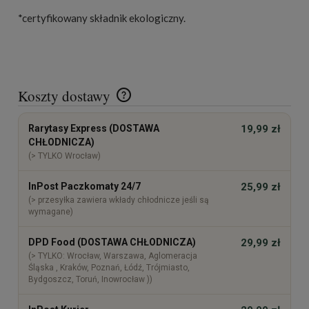
*certyfikowany składnik ekologiczny.
Koszty dostawy
Cena nie zawiera ewentualnych kosztów płatności
Rarytasy Express (DOSTAWA
19,99 zł
CHŁODNICZA)
(> TYLKO Wrocław)
InPost Paczkomaty 24/7
25,99 zł
(> przesyłka zawiera wkłady chłodnicze jeśli są
wymagane)
DPD Food (DOSTAWA CHŁODNICZA)
29,99 zł
(> TYLKO: Wrocław, Warszawa, Aglomeracja
Śląska , Kraków, Poznań, Łódź, Trójmiasto,
Bydgoszcz, Toruń, Inowrocław ))