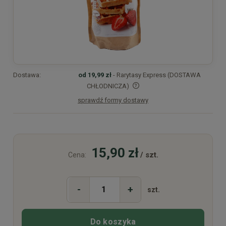
Dostawa:
od 19,99 zł
- Rarytasy Express (DOSTAWA
CHŁODNICZA)
sprawdź formy dostawy
Cena nie zawiera ewentualnych kosztów płatności
15,90 zł
/ szt.
Cena:
-
+
szt.
Do koszyka