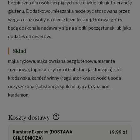
bezpieczna dla osób cierpiących na celiakię lub nietolerancję
glutenu. Dodatkowo, mieszanka może być stosowana przez
wegan oraz osoby na diecie bezmlecznej. Gotowe gofry
będą doskonale nadawały się na słodki poczęstunek lub jako
dodatek do deserów.
Skład
mąka ryżowa, mąka owsiana bezglutenowa, maranta
trzcinowa, tapioka, erytrytol (substancja słodząca), sól
kłodawska, kamień winny (regulator kwasowości), soda
oczyszczona (substancja spulchniająca), cynamon,
kardamon.
Koszty dostawy
Cena nie zawiera ewentualnych kosztów płatności
Rarytasy Express (DOSTAWA
19,99 zł
CHŁODNICZA)