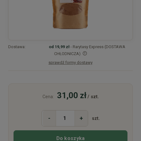
Dostawa:
od 19,99 zł
- Rarytasy Express (DOSTAWA
CHŁODNICZA)
sprawdź formy dostawy
Cena nie zawiera ewentualnych kosztów płatności
31,00 zł
/ szt.
Cena:
-
+
szt.
Do koszyka