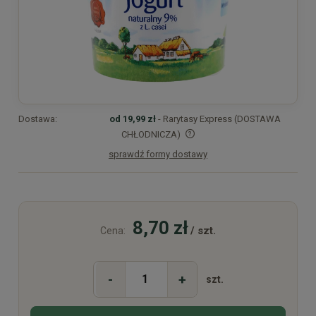
Dostawa:
od 19,99 zł
- Rarytasy Express (DOSTAWA
CHŁODNICZA)
sprawdź formy dostawy
Cena nie zawiera ewentualnych kosztów płatności
8,70 zł
/ szt.
Cena:
-
+
szt.