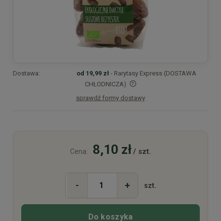
Dostawa:
od 19,99 zł
- Rarytasy Express (DOSTAWA
CHŁODNICZA)
sprawdź formy dostawy
Cena nie zawiera ewentualnych kosztów płatności
8,10 zł
/ szt.
Cena:
-
+
szt.
Do koszyka