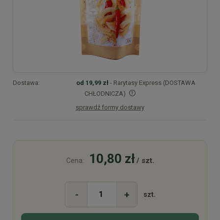
Dostawa:
od 19,99 zł
- Rarytasy Express (DOSTAWA
CHŁODNICZA)
sprawdź formy dostawy
Cena nie zawiera ewentualnych kosztów płatności
10,80 zł
/ szt.
Cena:
-
+
szt.