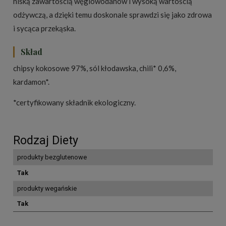
niską zawartością węglowodanów i wysoką wartością
odżywczą, a dzięki temu doskonale sprawdzi się jako zdrowa
i sycąca przekąska.
Skład
chipsy kokosowe 97%, sól kłodawska, chili* 0,6%,
kardamon*.
*certyfikowany składnik ekologiczny.
Rodzaj Diety
produkty bezglutenowe
Tak
produkty wegańskie
Tak