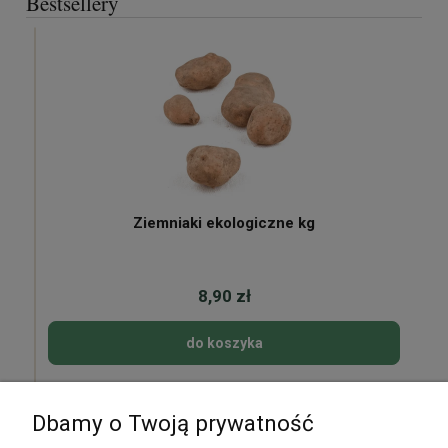
Bestsellery
Ziemniaki ekologiczne kg
8,90 zł
do koszyka
Dbamy o Twoją prywatność
Pomoc