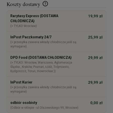
Koszty dostawy
Cena nie zawiera ewentualnych kosztów płatności
Rarytasy Express (DOSTAWA
19,99 zł
CHŁODNICZA)
(> TYLKO Wrocław)
InPost Paczkomaty 24/7
25,99 zł
(> przesyłka zawiera wkłady chłodnicze jeśli są
wymagane)
DPD Food (DOSTAWA CHŁODNICZA)
29,99 zł
(> TYLKO: Wrocław, Warszawa, Aglomeracja
Śląska , Kraków, Poznań, Łódź, Trójmiasto,
Bydgoszcz, Toruń, Inowrocław ))
InPost Kurier
29,99 zł
(> przesyłka zawiera wkłady chłodnicze jeśli są
wymagane)
odbiór osobisty
0,00 zł
(Odbiór w sklepie - ul.Olszewskiego 99, Wrocław)