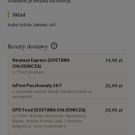
śniadanie, przekąskę lub kolację.
Skład
mąka żytnia, zakwas, sól
Koszty dostawy
Cena nie zawiera ewentualnych kosztów płatności
Rarytasy Express (DOSTAWA
19,99 zł
CHŁODNICZA)
(> TYLKO Wrocław)
InPost Paczkomaty 24/7
25,99 zł
(> przesyłka zawiera wkłady chłodnicze jeśli są
wymagane)
DPD Food (DOSTAWA CHŁODNICZA)
29,99 zł
(> TYLKO: Wrocław, Warszawa, Aglomeracja
Śląska , Kraków, Poznań, Łódź, Trójmiasto,
Bydgoszcz, Toruń, Inowrocław ))