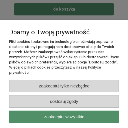
do koszyka
Dbamy o Twoją prywatność
Pomoc
Pliki cookies i pokrewne im technologie umożliwiają poprawne
działanie strony i pomagają nam dostosować ofertę do Twoich
potrzeb. Możesz zaakceptować wykorzystanie przez nas
Moje konto
wszystkich tych plików i przejść do sklepu lub dostosować użycie
plików do swoich preferencji, wybierając opcję "Dostosuj zgody".
Płatności i dostawa
Więcej o plikach cookies przeczytasz w naszej Polityce
prywatności.
Informacje
zaakceptuj tylko niezbędne
O nas
dostosuj zgody
zaakceptuj wszystkie
Rarytasy Dolnośląskie | ul. Olszewskiego 99, 51-638 Wrocław |
kontakt@rarytasydolnoslaskie.pl
|
537 71 71 71
| NIP: 8982036706 |