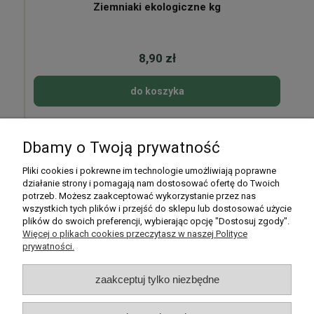
Ziemniaki ekologiczne kg
8,90 zł
do koszyka
Dbamy o Twoją prywatność
Pomoc
Pliki cookies i pokrewne im technologie umożliwiają poprawne
działanie strony i pomagają nam dostosować ofertę do Twoich
potrzeb. Możesz zaakceptować wykorzystanie przez nas
Moje konto
wszystkich tych plików i przejść do sklepu lub dostosować użycie
plików do swoich preferencji, wybierając opcję "Dostosuj zgody".
Płatności i dostawa
Więcej o plikach cookies przeczytasz w naszej Polityce
prywatności.
Informacje
zaakceptuj tylko niezbędne
O nas