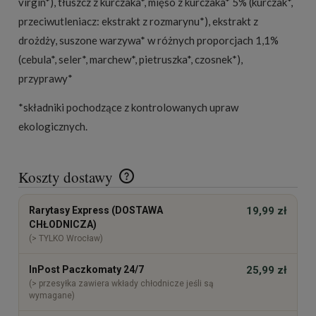
virgin*), tłuszcz z kurczaka*, mięso z kurczaka* 5% (kurczak*,
przeciwutleniacz: ekstrakt z rozmarynu*), ekstrakt z
drożdży, suszone warzywa* w różnych proporcjach 1,1%
(cebula*, seler*, marchew*, pietruszka*, czosnek*),
przyprawy*
*składniki pochodzące z kontrolowanych upraw
ekologicznych.
Koszty dostawy
Cena nie zawiera ewentualnych kosztów płatności
Rarytasy Express (DOSTAWA
19,99 zł
CHŁODNICZA)
(> TYLKO Wrocław)
InPost Paczkomaty 24/7
25,99 zł
(> przesyłka zawiera wkłady chłodnicze jeśli są
wymagane)