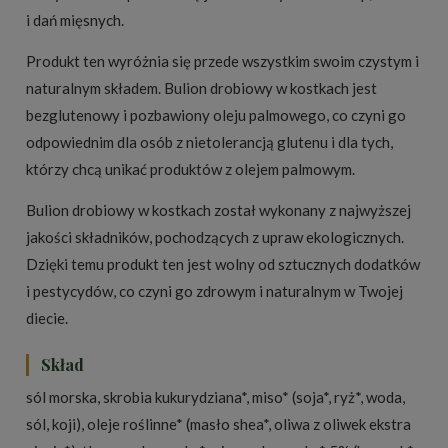
i dań mięsnych.
Produkt ten wyróżnia się przede wszystkim swoim czystym i
naturalnym składem. Bulion drobiowy w kostkach jest
bezglutenowy i pozbawiony oleju palmowego, co czyni go
odpowiednim dla osób z nietolerancją glutenu i dla tych,
którzy chcą unikać produktów z olejem palmowym.
Bulion drobiowy w kostkach został wykonany z najwyższej
jakości składników, pochodzących z upraw ekologicznych.
Dzięki temu produkt ten jest wolny od sztucznych dodatków
i pestycydów, co czyni go zdrowym i naturalnym w Twojej
diecie.
Skład
sól morska, skrobia kukurydziana*, miso* (soja*, ryż*, woda,
sól, koji), oleje roślinne* (masło shea*, oliwa z oliwek ekstra