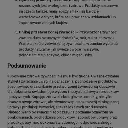
sezonowych jest ekologiczne i zdrowe. Produkty sezonowe
są często tańsze, mają lepszy smak i są bardziej
wartościowe od tych, które są uprawiane w szklarniach lub
importowane z innych krajów.
Unikaj przetworzonej żywności
- Przetworzona żywność
zawiera dużo sztucznych dodatków, soli, cukru i tłuszczu.
Warto unikać przetworzonej żywności, a w zamian wybierać
produkty naturalne, jak świeże owoce i warzywa,
pełnoziarniste pieczywo, chude mięso i ryby.
Podsumowanie
Kupowanie zdrowej żywności nie musi być trudne. Uważne czytanie
etykiet i zwracanie uwagi na oznaczenia, pochodzenie produktów,
sezonowość oraz unikanie przetworzonej żywności są kluczowe
dla dokonania świadomego wyboru i nabycia zdrowych produktów
spożywczych. Kupując zdrowe i ekologiczne produkty, nie tylko
dbasz o swoje zdrowie, ale również wspierasz rozwój ekologicznej
uprawy i produkcji żywności, a także lokalnych producentów.
Dlatego warto poświęcić nieco czasu na poznanie oznaczeń na
opakowaniach, pochodzenia produktów i sposobów uprawy oraz
produkcji, aby móc dokonać świadomego i odpowiedzialnego
wyboru. Pamiętajmy, że nasze zakupowe wybory mają wpływ na