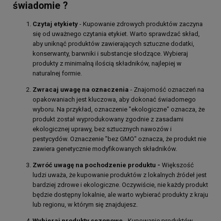
świadomie ?
Czytaj etykiety
- Kupowanie zdrowych produktów zaczyna
się od uważnego czytania etykiet. Warto sprawdzać skład,
aby uniknąć produktów zawierających sztuczne dodatki,
konserwanty, barwniki i substancje słodzące. Wybieraj
produkty z minimalną ilością składników, najlepiej w
naturalnej formie.
Zwracaj uwagę na oznaczenia
- Znajomość oznaczeń na
opakowaniach jest kluczowa, aby dokonać świadomego
wyboru. Na przykład, oznaczenie "ekologiczne" oznacza, że
produkt został wyprodukowany zgodnie z zasadami
ekologicznej uprawy, bez sztucznych nawozów i
pestycydów. Oznaczenie "bez GMO" oznacza, że produkt nie
zawiera genetycznie modyfikowanych składników.
Zwróć uwagę na pochodzenie produktu -
Większość
ludzi uważa, że kupowanie produktów z lokalnych źródeł jest
bardziej zdrowe i ekologiczne. Oczywiście, nie każdy produkt
będzie dostępny lokalnie, ale warto wybierać produkty z kraju
lub regionu, w którym się znajdujesz.
Wybieraj produkty sezonowe
- Kupowanie produktów