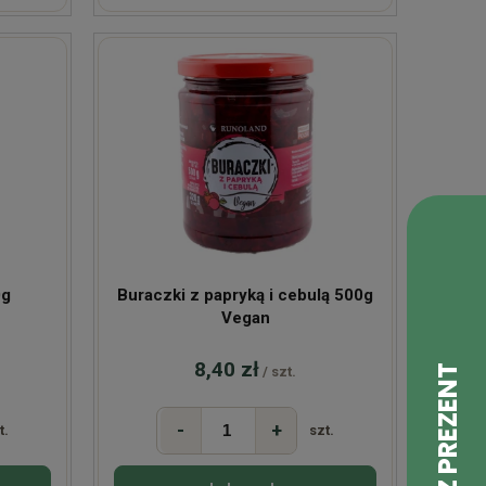
0g
Buraczki z papryką i cebulą 500g
Vegan
8,40 zł
/ szt.
-
+
t.
szt.