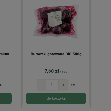
emium
Buraczki gotowane BIO 500g
7,60 zł
/ szt.
-
+
t.
szt.
do koszyka