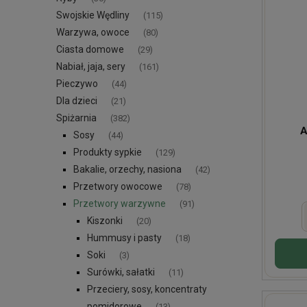
Swojskie Wędliny
(115)
Warzywa, owoce
(80)
Ciasta domowe
(29)
Nabiał, jaja, sery
(161)
Pieczywo
(44)
Dla dzieci
(21)
Spiżarnia
(382)
A
Sosy
(44)
Produkty sypkie
(129)
Bakalie, orzechy, nasiona
(42)
Przetwory owocowe
(78)
Przetwory warzywne
(91)
Kiszonki
(20)
Hummusy i pasty
(18)
Soki
(3)
Surówki, sałatki
(11)
Przeciery, sosy, koncentraty
pomidorowe
(13)