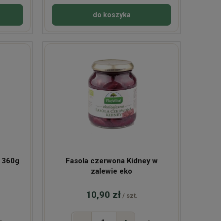
do koszyka
O 360g
Fasola czerwona Kidney w
zalewie eko
10,90 zł
/ szt.