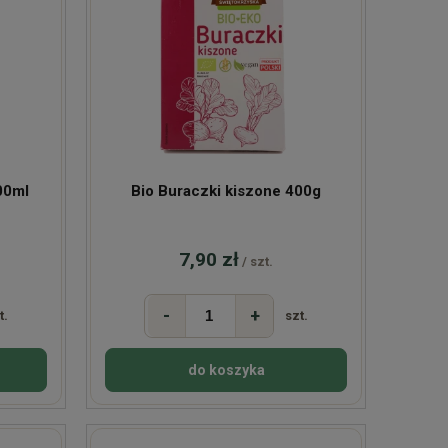
00ml
Bio Buraczki kiszone 400g
7,90 zł
/ szt.
-
+
t.
szt.
do koszyka