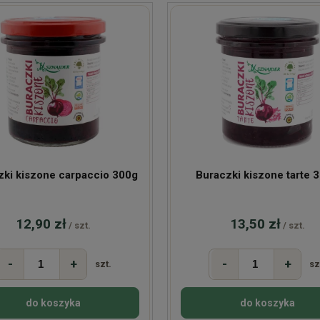
zki kiszone carpaccio 300g
Buraczk
12,90 zł
13,50 zł
/ szt.
/ szt.
-
+
-
+
szt.
sz
do koszyka
do koszyka