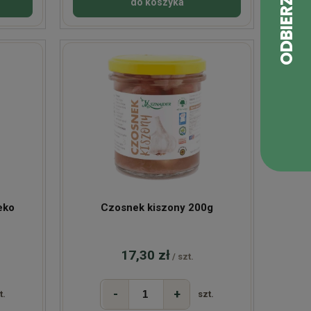
do koszyka
eko
Czosnek kiszony 200g
17,30 zł
/ szt.
-
+
t.
szt.