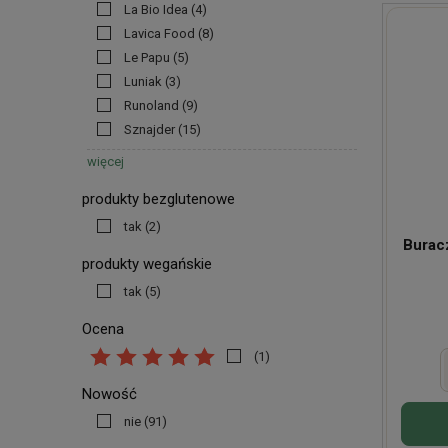
La Bio Idea
(4)
Lavica Food
(8)
Le Papu
(5)
Luniak
(3)
Runoland
(9)
Sznajder
(15)
więcej
produkty bezglutenowe
tak
(2)
Burac
produkty wegańskie
tak
(5)
Ocena
(1)
Nowość
nie
(91)