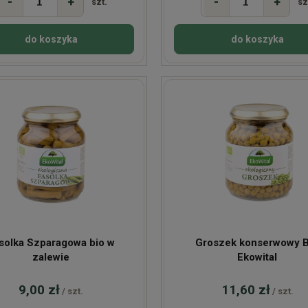
-
+
-
+
szt.
sz
do koszyka
do koszyka
solka Szparagowa bio w
Groszek konserwowy 
zalewie
Ekowital
9,00 zł
11,60 zł
/ szt.
/ szt.