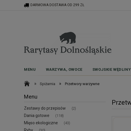
DARMOWA DOSTAWA OD 299 ZŁ
MENU
WARZYWA, OWOCE
SWOJSKIE WĘDLINY
»
»
Spiżarnia
Przetwory warzywne
Menu
Przet
Zestawy do przepisów
(2)
Dania gotowe
(118)
Mięso ekologiczne
(43)
Ryby
(30)