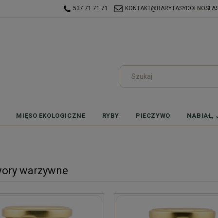
537 71 71 71
KONTAKT@RARYTASYDOLNOSLASK
MIĘSO EKOLOGICZNE
RYBY
PIECZYWO
NABIAŁ, 
wory warzywne