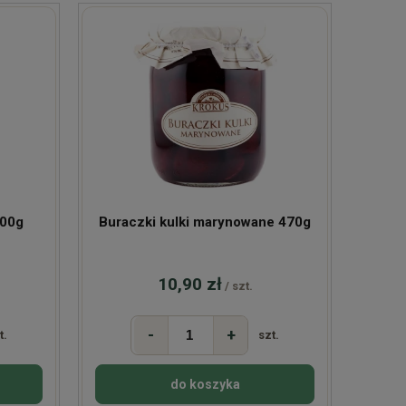
i kiszone tarte 300g
Buraczki kulki marynowane 470g
10,90 zł
/ szt.
-
+
t.
szt.
do koszyka