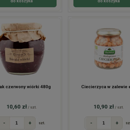
do koszyka
do koszyka
ak czerwony wiórki 480g
Ciecierzyca w zalewie 
10,60 zł
10,90 zł
/ szt.
/ szt.
-
+
-
+
szt.
sz