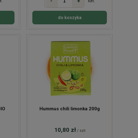
-
+
t.
szt.
do koszyka
BIO
Hummus chili limonka 200g
10,80 zł
/ szt