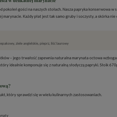
sta w delikatnej marynacie
od pokoleń gości na naszych stołach. Nasza papryka konserwowa w s
marynacie. Każdy płat jest tak samo gruby i soczysty, a skórka nie 
epakowy, ziele angielskie, pieprz, liść laurowy
atków – jego trwałość zapewnia naturalna marynata octowa wzbogac
który idealnie komponuje się z naturalną słodyczą papryki. Słoik 670g
wową?
t, który sprawdzi się w wielu kulinarnych zastosowaniach.
rynaty