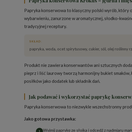
Papryka konserwowa Krokus – jędrna i mięsi
Papryka konserwowa to klasyczny polski wyrób, który 
wybarwieniu, zanurzone w aromatycznej, słodko-kwaśnej 
tradycyjnej receptury.
SKŁAD:
papryka, woda, ocet spirytusowy, cukier, sól, olej roślinny rz
Produkt nie zawiera konserwantów ani sztucznych dod
pieprz i liść laurowy tworzą harmonijny bukiet smaków, 
posiłków jako dodatek lub składnik dań.
Jak podawać i wykorzystać paprykę konser
Papryka konserwowa to niezwykle wszechstronny produk
Jako gotowa przystawka:
Wyjmij paprykę ze słoika i odcedź z nadmiaru ma