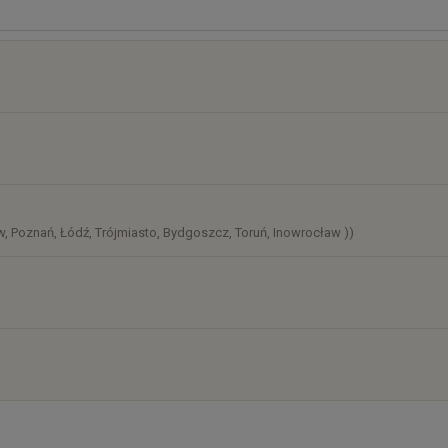
osztów
)
, Poznań, Łódź, Trójmiasto, Bydgoszcz, Toruń, Inowrocław ))
)