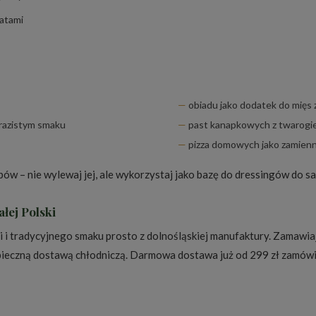
łatami
obiadu jako dodatek do mięs z
yrazistym smaku
past kanapkowych z twarogi
pizza domowych jako zamienni
ów – nie wylewaj jej, ale wykorzystaj jako bazę do dressingów do sa
łej Polski
i tradycyjnego smaku prosto z dolnośląskiej manufaktury. Zamawiaj
ieczną dostawą chłodniczą. Darmowa dostawa już od 299 zł zamówie