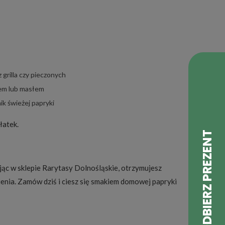
 grilla czy pieczonych
em lub masłem
k świeżej papryki
łatek.
ąc w sklepie Rarytasy Dolnośląskie, otrzymujesz
nia. Zamów dziś i ciesz się smakiem domowej papryki