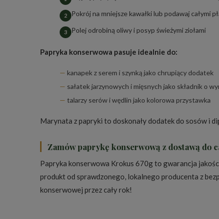
Pokrój na mniejsze kawałki lub podawaj całymi p
Polej odrobiną oliwy i posyp świeżymi ziołami
Papryka konserwowa pasuje idealnie do:
kanapek z serem i szynką jako chrupiący dodatek
sałatek jarzynowych i mięsnych jako składnik o w
talarzy serów i wędlin jako kolorowa przystawka
Marynata z papryki to doskonały dodatek do sosów i dip
Zamów paprykę konserwową z dostawą do ca
Papryka konserwowa Krokus 670g to gwarancja jakości 
produkt od sprawdzonego, lokalnego producenta z bezp
konserwowej przez cały rok!