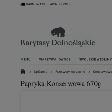
DARMOWA DOSTAWA OD 299 ZŁ
MENU
WARZYWA, OWOCE
SWOJSKIE WĘDLINY
»
»
»
Spiżarnia
Przetwory warzywne
Konserwowe
Papryka Konserwowa 670g