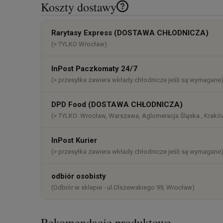
Koszty dostawy
Cena nie zawiera ewentualnych k
Rarytasy Express (DOSTAWA CHŁODNICZA)
płatności
(> TYLKO Wrocław)
InPost Paczkomaty 24/7
(> przesyłka zawiera wkłady chłodnicze jeśli są wymagane
DPD Food (DOSTAWA CHŁODNICZA)
(> TYLKO: Wrocław, Warszawa, Aglomeracja Śląska , Kraków
InPost Kurier
(> przesyłka zawiera wkłady chłodnicze jeśli są wymagane
odbiór osobisty
(Odbiór w sklepie - ul.Olszewskiego 99, Wrocław)
Rekomendacje produktowe