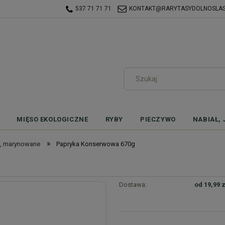
537 71 71 71
KONTAKT@RARYTASYDOLNOSLASK
MIĘSO EKOLOGICZNE
RYBY
PIECZYWO
NABIAŁ, 
»
, marynowane
Papryka Konserwowa 670g
Dostawa:
od 19,99 z