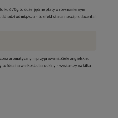
łoiku 670g to duże, jędrne płaty o równomiernym
odchodzi od miąższu – to efekt staranności producenta i
ona aromatycznymi przyprawami. Ziele angielskie,
 to idealna wielkość dla rodziny – wystarczy na kilka