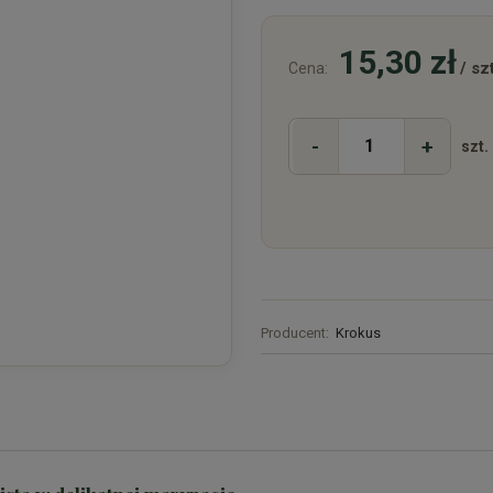
15,30 zł
/ szt
Cena:
-
+
szt.
Producent:
Krokus