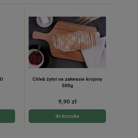
KO
Chleb żytni na zakwasie krojony
Mleko 
500g
9,90 zł
do koszyka