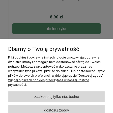
8,90 zł
do koszyka
Dbamy o Twoją prywatność
Pomoc
Pliki cookies i pokrewne im technologie umożliwiają poprawne
działanie strony i pomagają nam dostosować ofertę do Twoich
potrzeb. Możesz zaakceptować wykorzystanie przez nas
Moje konto
wszystkich tych plików i przejść do sklepu lub dostosować użycie
plików do swoich preferencji, wybierając opcję "Dostosuj zgody".
Płatności i dostawa
Więcej o plikach cookies przeczytasz w naszej Polityce
prywatności.
Informacje
zaakceptuj tylko niezbędne
O nas
dostosuj zgody