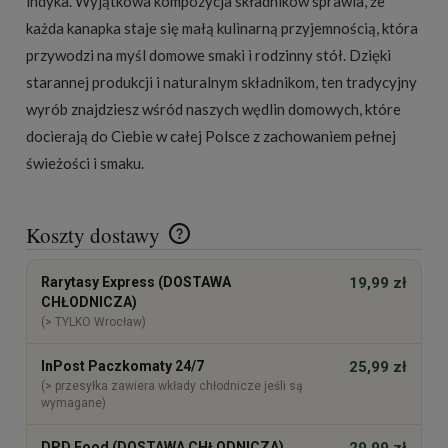
indyka. Wyjątkowa kompozycja składników sprawia, że
każda kanapka staje się małą kulinarną przyjemnością, która
przywodzi na myśl domowe smaki i rodzinny stół. Dzięki
starannej produkcji i naturalnym składnikom, ten
tradycyjny
wyrób znajdziesz wśród naszych wędlin domowych
, które
docierają do Ciebie w całej Polsce z zachowaniem pełnej
świeżości i smaku.
Koszty dostawy
Cena nie zawiera ewentualnych kosztów płatności
Rarytasy Express (DOSTAWA
19,99 zł
CHŁODNICZA)
(> TYLKO Wrocław)
InPost Paczkomaty 24/7
25,99 zł
(> przesyłka zawiera wkłady chłodnicze jeśli są
wymagane)
DPD Food (DOSTAWA CHŁODNICZA)
29,99 zł