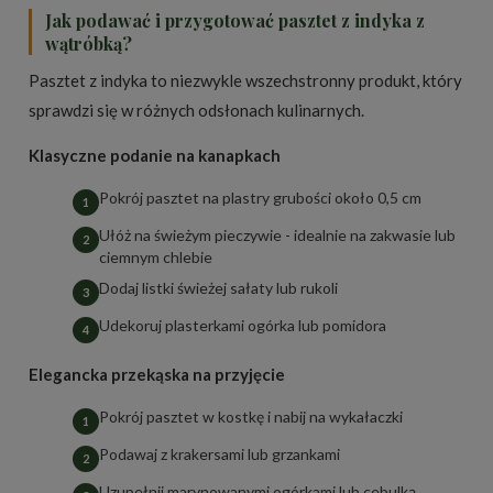
Jak podawać i przygotować pasztet z indyka z
wątróbką?
Pasztet z indyka to niezwykle wszechstronny produkt, który
sprawdzi się w różnych odsłonach kulinarnych.
Klasyczne podanie na kanapkach
Pokrój pasztet na plastry grubości około 0,5 cm
Ułóż na świeżym pieczywie - idealnie na zakwasie lub
ciemnym chlebie
Dodaj listki świeżej sałaty lub rukoli
Udekoruj plasterkami ogórka lub pomidora
Elegancka przekąska na przyjęcie
Pokrój pasztet w kostkę i nabij na wykałaczki
Podawaj z krakersami lub grzankami
Uzupełnij marynowanymi ogórkami lub cebulką