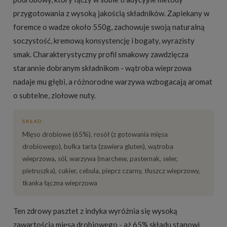
przygotowania z wysoką jakością składników. Zapiekany w
foremce o wadze około 550g, zachowuje swoją naturalną
soczystość, kremową konsystencję i bogaty, wyrazisty
smak. Charakterystyczny profil smakowy zawdzięcza
starannie dobranym składnikom - wątroba wieprzowa
nadaje mu głębi, a różnorodne warzywa wzbogacają aromat
o subtelne, ziołowe nuty.
SKŁAD:
Mięso drobiowe (65%), rosół (z gotowania mięsa
drobiowego), bułka tarta (zawiera gluten), wątroba
wieprzowa, sól, warzywa (marchew, pasternak, seler,
pietruszka), cukier, cebula, pieprz czarny, tłuszcz wieprzowy,
tkanka łączna wieprzowa
Ten zdrowy pasztet z indyka wyróżnia się wysoką
zawartością mięsa drobiowego - aż 65% składu stanowi