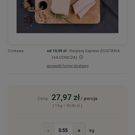
Dostawa:
od 19,99 zł
- Rarytasy Express (DOSTAWA
CHŁODNICZA)
sprawdź formy dostawy
Cena nie zawiera ewentualnych kosztów płatności
27,97 zł
/ porcja
Cena:
( 1
kg
=
50,90 zł
)
-
+
kg