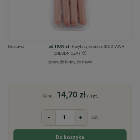
Dostawa:
od 19,99 zł
- Rarytasy Express (DOSTAWA
CHŁODNICZA)
sprawdź formy dostawy
Cena nie zawiera ewentualnych kosztów płatności
14,70 zł
/ szt.
Cena:
-
+
szt.
Do koszyka