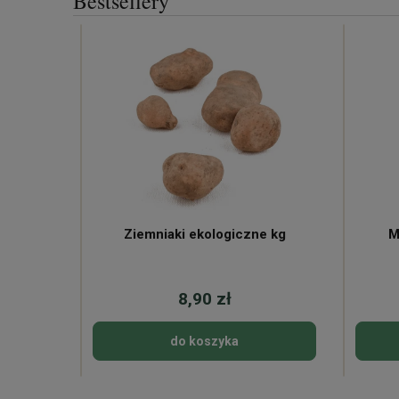
Bestsellery
ne
Ziemniaki ekologiczne kg
M
8,90 zł
do koszyka