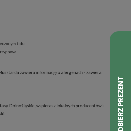
pieczonym tofu
przyprawa
Musztarda zawiera informację o alergenach - zawiera
asy Dolnośląskie, wspierasz lokalnych producentów i
ki.