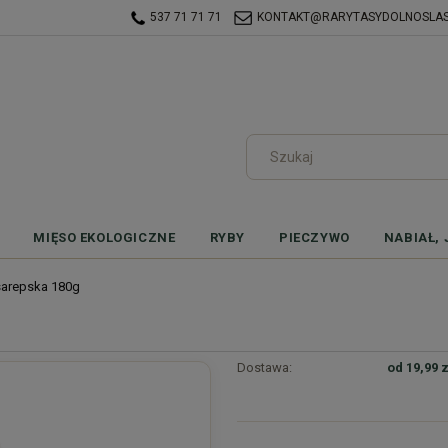
537 71 71 71
KONTAKT@RARYTASYDOLNOSLASK
MIĘSO EKOLOGICZNE
RYBY
PIECZYWO
NABIAŁ, 
sarepska 180g
Dostawa:
od 19,99 z