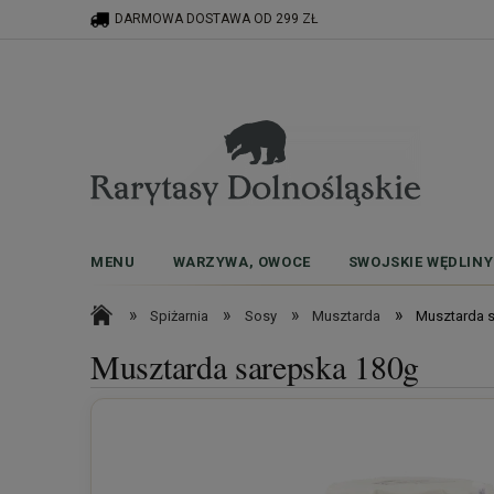
DARMOWA DOSTAWA OD 299 ZŁ
MENU
WARZYWA, OWOCE
SWOJSKIE WĘDLINY
»
»
»
»
Spiżarnia
Sosy
Musztarda
Musztarda 
Musztarda sarepska 180g