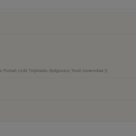
osztów
)
, Poznań, Łódź, Trójmiasto, Bydgoszcz, Toruń, Inowrocław ))
)