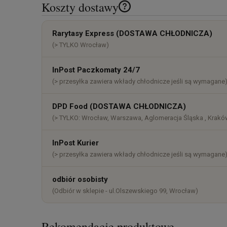
Koszty dostawy
Cena nie zawiera ewentualnych k
Rarytasy Express (DOSTAWA CHŁODNICZA)
płatności
(> TYLKO Wrocław)
InPost Paczkomaty 24/7
(> przesyłka zawiera wkłady chłodnicze jeśli są wymagane
DPD Food (DOSTAWA CHŁODNICZA)
(> TYLKO: Wrocław, Warszawa, Aglomeracja Śląska , Kraków
InPost Kurier
(> przesyłka zawiera wkłady chłodnicze jeśli są wymagane
odbiór osobisty
(Odbiór w sklepie - ul.Olszewskiego 99, Wrocław)
Rekomendacje produktowe