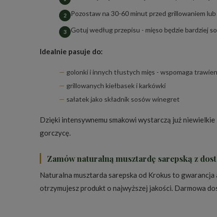
Pozostaw na 30-60 minut przed grillowaniem lub
Gotuj według przepisu - mięso będzie bardziej s
Idealnie pasuje do:
golonki i innych tłustych mięs - wspomaga trawien
grillowanych kiełbasek i karkówki
sałatek jako składnik sosów winegret
Dzięki intensywnemu smakowi wystarczą już niewielkie 
gorczycę.
Zamów naturalną musztardę sarepską z dos
Naturalna musztarda sarepska od Krokus to gwarancja 
otrzymujesz produkt o najwyższej jakości. Darmowa do