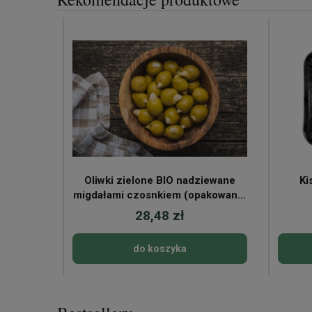
Oliwki zielone BIO nadziewane
Ki
migdałami czosnkiem (opakowanie
~250g)
28,48 zł
do koszyka