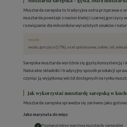
Musztarda sarepska - gęsta, ostra musztarda
Musztarda sarepska to tradycyjna ostra przyprawa o w
musztarda powstaje z nasion białej i czarnej gorczycy
rozwiązanie dla miłośników wyrazistych smaków i natur
SKŁAD:
woda, gorczyca (17%), ocet spirytusowy, cukier, sól, mies
Sarepska musztarda wyróżnia się gęstą konsystencją i 
Naturalne składniki i tradycyjny sposób produkcji spr
czyniąc ją wyjątkową wśród dostępnych na rynku muszt
Jak wykorzystać musztardę sarepską w kuch
Musztarda sarepska sprawdza się zarówno jako gotowa 
Jako marynata do mięs:
Posmaruj mięso warstwą musztardy sarepskiej