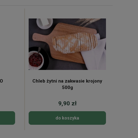
KO
Chleb żytni na zakwasie krojony
Mleko 
500g
9,90 zł
do koszyka