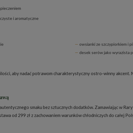
 pieczeniem
oczyste i aromatyczne
ie
owsianki ze szczypiorkiem i 
desek serów jako wyrazista 
ilości, aby nadać potrawom charakterystyczny ostro-winny akcent. 
tawą
autentycznego smaku bez sztucznych dodatków. Zamawiając w Raryt
stawa od 299 zł z zachowaniem warunków chłodniczych do całej Pols