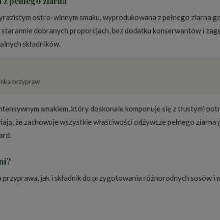
 z pełnego ziarna
yrazistym ostro-winnym smaku, wyprodukowana z pełnego ziarna go
 w starannie dobranych proporcjach, bez dodatku konserwantów i za
alnych składników.
zanka przypraw
intensywnym smakiem, który doskonale komponuje się z tłustymi pot
awiają, że zachowuje wszystkie właściwości odżywcze pełnego ziarna
ard.
ni?
przyprawa, jak i składnik do przygotowania różnorodnych sosów i 