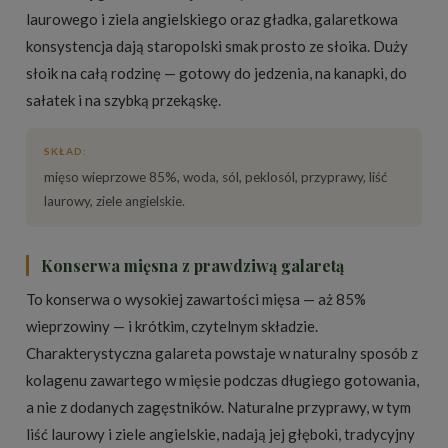
laurowego i ziela angielskiego oraz gładka, galaretkowa
konsystencja dają staropolski smak prosto ze słoika. Duży
słoik na całą rodzinę — gotowy do jedzenia, na kanapki, do
sałatek i na szybką przekąskę.
SKŁAD:
mięso wieprzowe 85%, woda, sól, peklosól, przyprawy, liść
laurowy, ziele angielskie.
Konserwa mięsna z prawdziwą galaretą
To konserwa o wysokiej zawartości mięsa — aż 85%
wieprzowiny — i krótkim, czytelnym składzie.
Charakterystyczna galareta powstaje w naturalny sposób z
kolagenu zawartego w mięsie podczas długiego gotowania,
a nie z dodanych zagęstników. Naturalne przyprawy, w tym
liść laurowy i ziele angielskie, nadają jej głęboki, tradycyjny