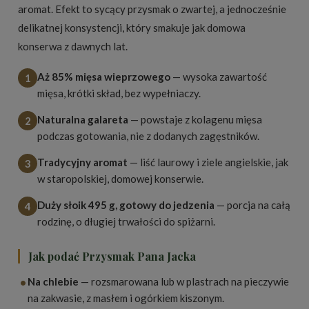
aromat. Efekt to sycący przysmak o zwartej, a jednocześnie
delikatnej konsystencji, który smakuje jak domowa
konserwa z dawnych lat.
Aż 85% mięsa wieprzowego
— wysoka zawartość
1
mięsa, krótki skład, bez wypełniaczy.
Naturalna galareta
— powstaje z kolagenu mięsa
2
podczas gotowania, nie z dodanych zagęstników.
Tradycyjny aromat
— liść laurowy i ziele angielskie, jak
3
w staropolskiej, domowej konserwie.
Duży słoik 495 g, gotowy do jedzenia
— porcja na całą
4
rodzinę, o długiej trwałości do spiżarni.
Jak podać Przysmak Pana Jacka
•
Na chlebie
— rozsmarowana lub w plastrach na pieczywie
na zakwasie, z masłem i ogórkiem kiszonym.