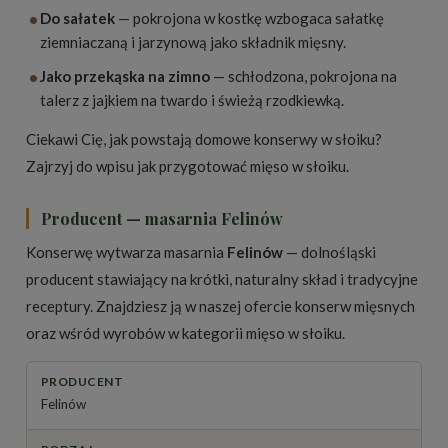
•
Do sałatek
— pokrojona w kostkę wzbogaca sałatkę
ziemniaczaną i jarzynową jako składnik mięsny.
•
Jako przekąska na zimno
— schłodzona, pokrojona na
talerz z jajkiem na twardo i świeżą rzodkiewką.
Ciekawi Cię, jak powstają domowe konserwy w słoiku?
Zajrzyj do wpisu
jak przygotować mięso w słoiku
.
Producent — masarnia Felinów
Konserwę wytwarza masarnia
Felinów
— dolnośląski
producent stawiający na krótki, naturalny skład i tradycyjne
receptury. Znajdziesz ją w naszej ofercie
konserw mięsnych
oraz wśród wyrobów w kategorii
mięso w słoiku
.
PRODUCENT
Felinów