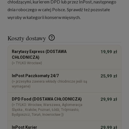
chłodzącymi, kurierem DPD lub przez InPost, następnego
Schłodzona ma najlepszą teksturę.
dnia roboczego w całej Polsce. Sprawdź też pozostałe
wyroby w kategorii
konserw mięsnych
.
Koszty dostawy
Cena nie zawiera ewentualnych kosztów płatności
Rarytasy Express (DOSTAWA
19,99 zł
CHŁODNICZA)
(> TYLKO Wrocław)
InPost Paczkomaty 24/7
25,99 zł
(> przesyłka zawiera wkłady chłodnicze jeśli są
wymagane)
DPD Food (DOSTAWA CHŁODNICZA)
29,99 zł
(> TYLKO: Wrocław, Warszawa, Aglomeracja
Śląska , Kraków, Poznań, Łódź, Trójmiasto,
Bydgoszcz, Toruń, Inowrocław ))
InPost Kurier
29,99 zł