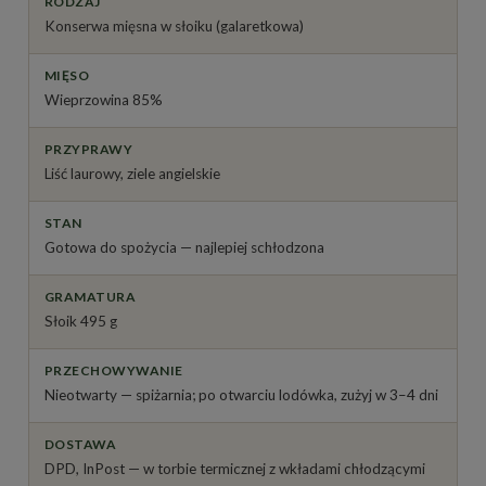
RODZAJ
Konserwa mięsna w słoiku (galaretkowa)
MIĘSO
Wieprzowina 85%
PRZYPRAWY
Liść laurowy, ziele angielskie
STAN
Gotowa do spożycia — najlepiej schłodzona
GRAMATURA
Słoik 495 g
PRZECHOWYWANIE
Nieotwarty — spiżarnia; po otwarciu lodówka, zużyj w 3–4 dni
DOSTAWA
DPD, InPost — w torbie termicznej z wkładami chłodzącymi