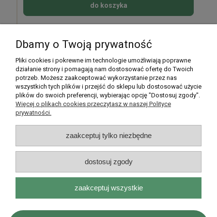
do koszyka
Dbamy o Twoją prywatność
Pomoc
Pliki cookies i pokrewne im technologie umożliwiają poprawne
działanie strony i pomagają nam dostosować ofertę do Twoich
potrzeb. Możesz zaakceptować wykorzystanie przez nas
Moje konto
wszystkich tych plików i przejść do sklepu lub dostosować użycie
plików do swoich preferencji, wybierając opcję "Dostosuj zgody".
Płatności i dostawa
Więcej o plikach cookies przeczytasz w naszej Polityce
prywatności.
Informacje
zaakceptuj tylko niezbędne
O nas
dostosuj zgody
zaakceptuj wszystkie
Rarytasy Dolnośląskie | ul. Olszewskiego 99, 51-638 Wrocław |
kontakt@rarytasydolnoslaskie.pl
|
537 71 71 71
| NIP: 8982036706 |
REGON: 020349112