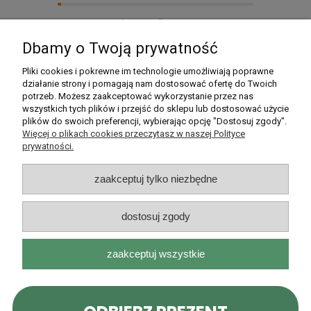
oraz znajomym! ❤️
zebranych i zweryfikowanych przez
Dbamy o Twoją prywatność
Pomoc
Pliki cookies i pokrewne im technologie umożliwiają poprawne
działanie strony i pomagają nam dostosować ofertę do Twoich
potrzeb. Możesz zaakceptować wykorzystanie przez nas
Moje konto
wszystkich tych plików i przejść do sklepu lub dostosować użycie
plików do swoich preferencji, wybierając opcję "Dostosuj zgody".
Płatności i dostawa
Więcej o plikach cookies przeczytasz w naszej Polityce
prywatności.
Informacje
zaakceptuj tylko niezbędne
O nas
dostosuj zgody
zaakceptuj wszystkie
Rarytasy Dolnośląskie | ul. Olszewskiego 99, 51-638 Wrocław |
kontakt@rarytasydolnoslaskie.pl
|
537 71 71 71
| NIP: 8982036706 |
REGON: 020349112
pokaż pełną wersję strony