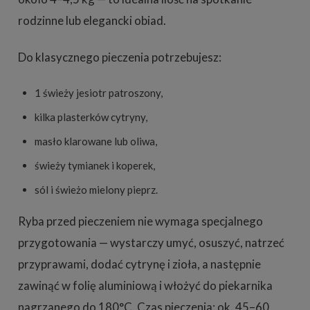
rodzinne lub elegancki obiad.
Do klasycznego pieczenia potrzebujesz:
1 świeży jesiotr patroszony,
kilka plasterków cytryny,
masło klarowane lub oliwa,
świeży tymianek i koperek,
sól i świeżo mielony pieprz.
Ryba przed pieczeniem nie wymaga specjalnego
przygotowania — wystarczy umyć, osuszyć, natrzeć
przyprawami, dodać cytrynę i zioła, a następnie
zawinąć w folię aluminiową i włożyć do piekarnika
nagrzanego do 180°C. Czas pieczenia: ok. 45–60