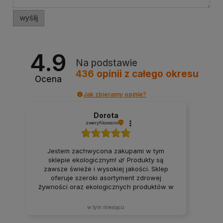
wyślij
4.9
Na podstawie
436
opinii
z całego okresu
Ocena
Jak zbieramy opinie?
Dorota
zweryfikowano
Jestem zachwycona zakupami w tym
sklepie ekologicznym! 🌿 Produkty są
zawsze świeże i wysokiej jakości. Sklep
oferuje szeroki asortyment zdrowej
żywności oraz ekologicznych produktów w
atrakcyjnych cenach. Produkty za każdym
razem docierają w idealnym stanie. Zakupy
w tym miesiącu
tutaj to sama przyjemność – z pewnością
będę wracać i polecać ten sklep rodzinie