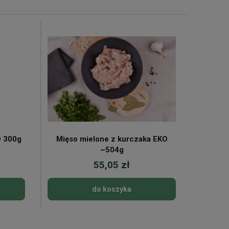
O 300g
Mięso mielone z kurczaka EKO
Zestaw 
~504g
55,05 zł
do koszyka