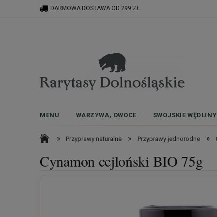
DARMOWA DOSTAWA OD 299 ZŁ
MENU
WARZYWA, OWOCE
SWOJSKIE WĘDLINY
»
»
»
Przyprawy naturalne
Przyprawy jednorodne
Cynamon cejloński BIO 75g