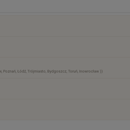
osztów
)
, Poznań, Łódź, Trójmiasto, Bydgoszcz, Toruń, Inowrocław ))
)