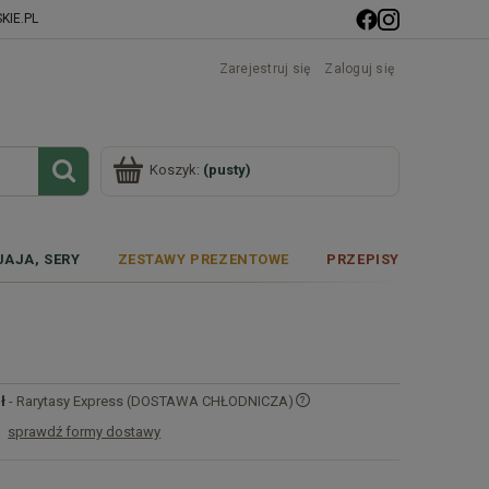
IE.PL
Zarejestruj się
Zaloguj się
Koszyk:
(pusty)
JAJA, SERY
ZESTAWY PREZENTOWE
PRZEPISY
ł
- Rarytasy Express (DOSTAWA CHŁODNICZA)
sprawdź formy dostawy
Cena nie zawiera ewentualnych kosztów
płatności