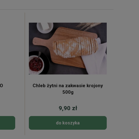
KO
Chleb żytni na zakwasie krojony
Mleko 
500g
9,90 zł
do koszyka