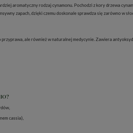
jbardziej aromatyczny rodzaj cynamonu. Pochodzi z kory drzewa cyn
ensywny zapach, dzięki czemu doskonale sprawdza się zarówno w słod
przyprawa, ale również w naturalnej medycynie. Zawiera antyoksydan
BIO?
ydów,
nem cassia),