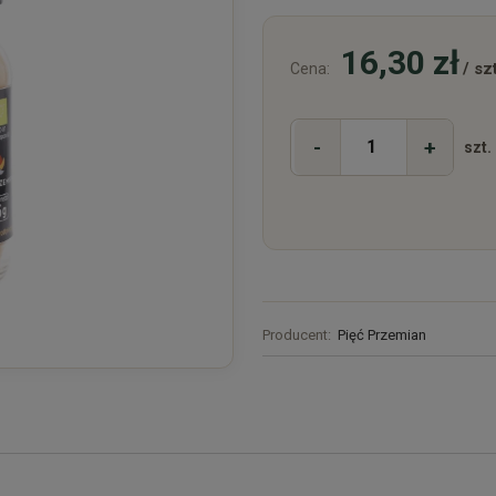
16,30 zł
/ szt
Cena:
-
+
szt.
Producent:
Pięć Przemian