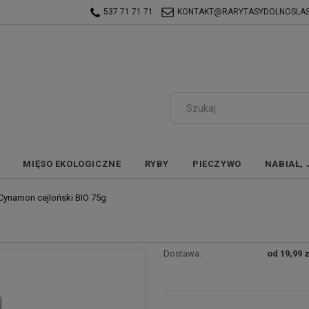
537 71 71 71
KONTAKT@RARYTASYDOLNOSLASK
MIĘSO EKOLOGICZNE
RYBY
PIECZYWO
NABIAŁ, 
Cynamon cejloński BIO 75g
Dostawa:
od 19,99 z