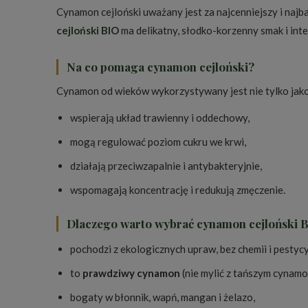
Cynamon cejloński uważany jest za najcenniejszy i na
cejloński BIO
ma delikatny, słodko-korzenny smak i int
Na co pomaga cynamon cejloński?
Cynamon od wieków wykorzystywany jest nie tylko jako 
wspierają układ trawienny i oddechowy,
mogą regulować poziom cukru we krwi,
działają przeciwzapalnie i antybakteryjnie,
wspomagają koncentrację i redukują zmęczenie.
Dlaczego warto wybrać cynamon cejloński 
pochodzi z ekologicznych upraw, bez chemii i pestyc
to
prawdziwy cynamon
(nie mylić z tańszym cynamo
bogaty w błonnik, wapń, mangan i żelazo,