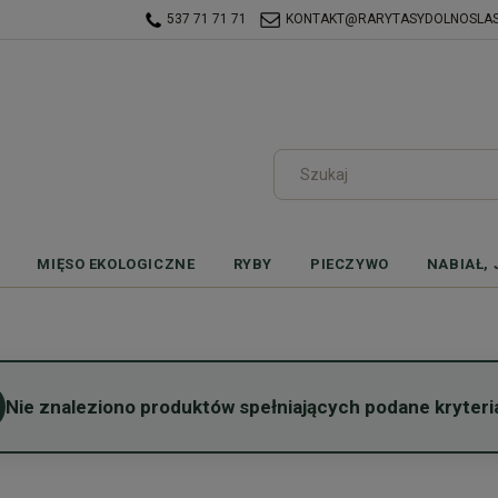
537 71 71 71
KONTAKT@RARYTASYDOLNOSLASK
MIĘSO EKOLOGICZNE
RYBY
PIECZYWO
NABIAŁ, 
Nie znaleziono produktów spełniających podane kryteri