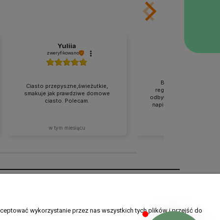
Yuliia
Joanna
zweryfikowano
zweryfikowano
Bogata oferta produk
Ciasto przepyszne,świeżutkie,
regionalnych. Cała tran
smakuje jak prawdziwe domowe
odbyła się zgodnie z tym,
ciasto. Polecam.
napisane na stronie. Rew
w tym miesiącu
2026-07-02
O nas
O nas
ceptować wykorzystanie przez nas wszystkich tych plików i przejść do