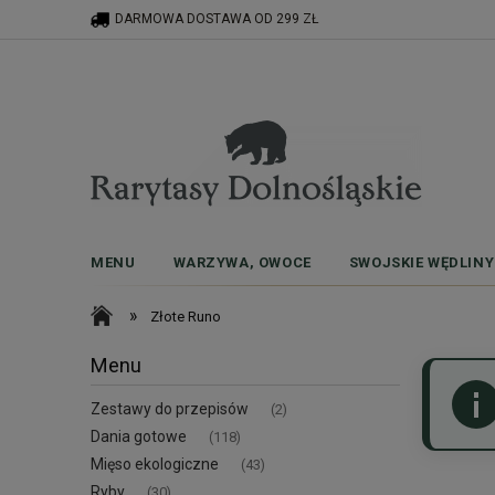
DARMOWA DOSTAWA OD 299 ZŁ
MENU
WARZYWA, OWOCE
SWOJSKIE WĘDLINY
»
Złote Runo
Menu
Zestawy do przepisów
(2)
Dania gotowe
(118)
Mięso ekologiczne
(43)
Ryby
(30)