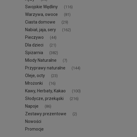
Swojskie Wędliny
(116)
Warzywa, owoce
(81)
Ciasta domowe
(29)
Nabiał, jaja, sery
(162)
Pieczywo
(44)
Dla dzieci
(21)
Spiżarnia
(382)
Miody Naturalne
(7)
Przyprawy naturalne
(144)
Oleje, octy
(23)
Mrożonki
(16)
Kawy, Herbaty, Kakao
(100)
Słodycze, przekąski
(216)
Napoje
(86)
Zestawy prezentowe
(2)
Nowości
Promocje