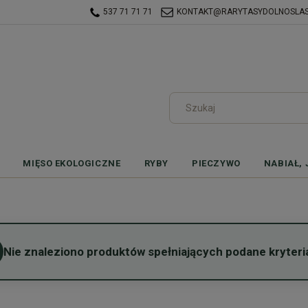
537 71 71 71
KONTAKT@RARYTASYDOLNOSLASK
MIĘSO EKOLOGICZNE
RYBY
PIECZYWO
NABIAŁ, 
Nie znaleziono produktów spełniających podane kryteri