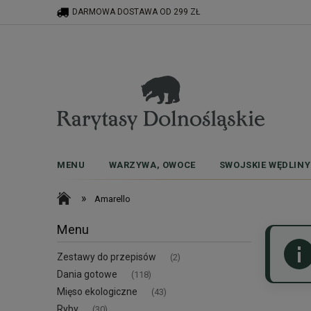
DARMOWA DOSTAWA OD 299 ZŁ
MENU
WARZYWA, OWOCE
SWOJSKIE WĘDLINY
»
Amarello
Menu
Zestawy do przepisów
(2)
Dania gotowe
(118)
Mięso ekologiczne
(43)
Ryby
(30)