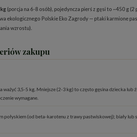
 kg
(porcja na 6-8 osób), pojedyncza pierś z gęsi to ~450 g (2 
stwa ekologicznego Polskie Eko Zagrody — ptaki karmione p
ania wzrostu).
teriów zakupu
ważyć 3,5-5 kg. Mniejsze (2-3 kg) to często gęsina dziecka lub
ieczenie wymagane.
połyskiem (od beta-karotenu z trawy pastwiskowej); biały lub s