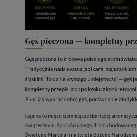
Gęś pieczona — kompletny prz
Gęś pieczona to królowa polskiego stołu świąt
Tradycyjnie nadziewana jabłkami, majerankiem i
śląskimi. To danie wymaga umiejętności — gęś je
kompletny przepis krok po kroku z konkretnymi 
Plus: jak wybrać dobrą gęś, porównanie z indyki
Gęsina to mięso ciemniejsze i bardziej aromatycz
świątecznym. Spośród całego drobiu hodowanego w
Świętego Marcina) i na święta Bożego Narodzeni