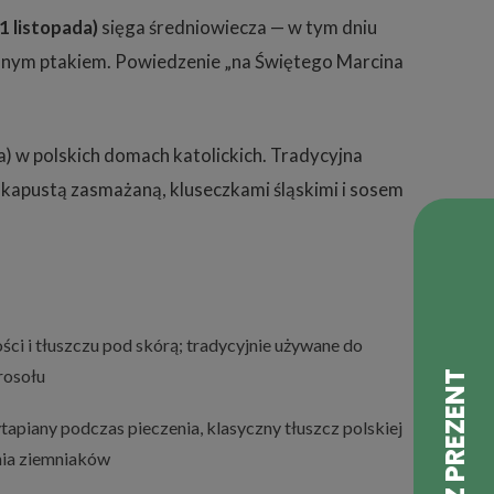
1 listopada)
sięga średniowiecza — w tym dniu
ieczonym ptakiem. Powiedzenie „na Świętego Marcina
ia) w polskich domach katolickich. Tradycyjna
ą kapustą zasmażaną, kluseczkami śląskimi i sosem
ości i tłuszczu pod skórą; tradycyjnie używane do
rosołu
apiany podczas pieczenia, klasyczny tłuszcz polskiej
nia ziemniaków