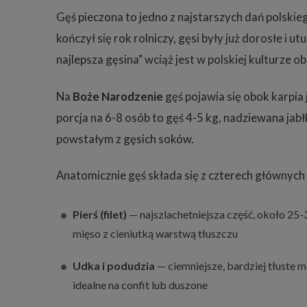
Gęś pieczona to jedno z najstarszych dań polskie
kończył się rok rolniczy, gęsi były już dorosłe i
najlepsza gęsina" wciąż jest w polskiej kulturze o
Na
Boże Narodzenie
gęś pojawia się obok karpia 
porcja na 6-8 osób to gęś 4-5 kg, nadziewana jab
powstałym z gęsich soków.
Anatomicznie gęś składa się z czterech głównych 
Pierś (filet)
— najszlachetniejsza część, około 25-
mięso z cieniutką warstwą tłuszczu
Udka i podudzia
— ciemniejsze, bardziej tłuste 
idealne na confit lub duszone