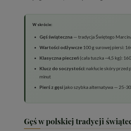
W skrócie:
Gęś świąteczna
— tradycja Świętego Marcina
Wartości odżywcze
100 g surowej piersi: 1
Klasyczna pieczeń
(cała tuszka ~4,5 kg): 16
Klucz do soczystości:
nakłucie skóry przed p
minut
Pierś z gęsi
jako szybka alternatywa — 25-30 m
Gęś w polskiej tradycji świąt