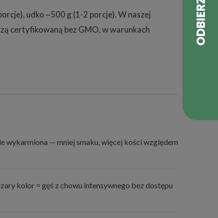
porcje), udko ~500 g (1-2 porcje). W naszej
aszą certyfikowaną bez GMO, w warunkach
 źle wykarmiona — mniej smaku, więcej kości względem
zary kolor = gęś z chowu intensywnego bez dostępu