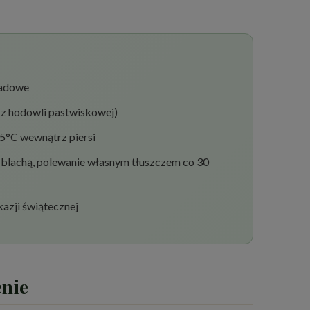
iadowe
3 z hodowli pastwiskowej)
75°C wewnątrz piersi
d blachą, polewanie własnym tłuszczem co 30
kazji świątecznej
enie