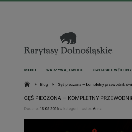
MENU
WARZYWA, OWOCE
SWOJSKIE WĘDLINY
»
»
Blog
Gęś pieczona — kompletny przewodnik świą
GĘŚ PIECZONA — KOMPLETNY PRZEWODNIK
Dodano:
13-05-2026
w kategorii:
-
autor:
Anna