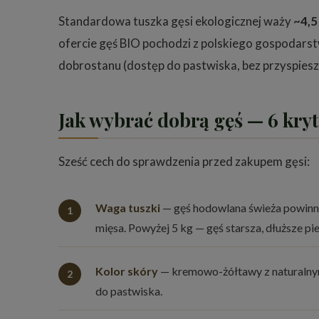
Standardowa tuszka gęsi ekologicznej waży
~4,5
ofercie gęś BIO pochodzi z polskiego gospodar
dobrostanu (dostęp do pastwiska, bez przyspiesz
Jak wybrać dobrą gęś — 6 kry
Sześć cech do sprawdzenia przed zakupem gęsi:
Waga tuszki
— gęś hodowlana świeża powinna 
mięsa. Powyżej 5 kg — gęś starsza, dłuższe p
Kolor skóry
— kremowo-żółtawy z naturalnym 
do pastwiska.