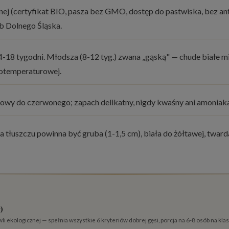
znej (certyfikat BIO, pasza bez GMO, dostęp do pastwiska, bez an
b Dolnego Śląska.
18 tygodni. Młodsza (8-12 tyg.) zwana „gąską" — chude białe mię
kotemperaturowej.
wy do czerwonego; zapach delikatny, nigdy kwaśny ani amoniakaln
tłuszczu powinna być gruba (1-1,5 cm), biała do żółtawej, twarda
)
li ekologicznej — spełnia wszystkie 6 kryteriów dobrej gęsi, porcja na 6-8 osób na kla