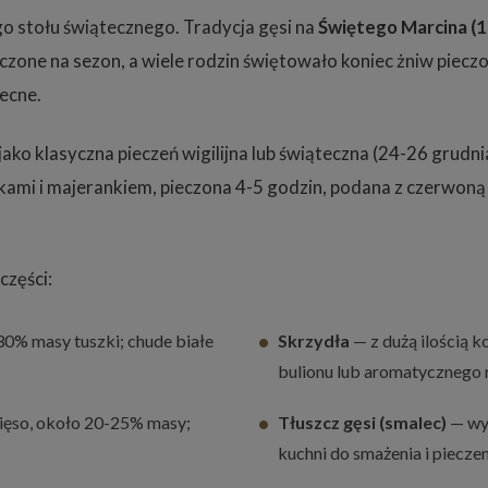
go stołu świątecznego. Tradycja gęsi na
Świętego Marcina (1
 utuczone na sezon, a wiele rodzin świętowało koniec żniw p
becne.
jako klasyczna pieczeń wigilijna lub świąteczna (24-26 grudn
łkami i majerankiem, pieczona 4-5 godzin, podana z czerwon
części:
30% masy tuszki; chude białe
Skrzydła
— z dużą ilością k
bulionu lub aromatycznego 
mięso, około 20-25% masy;
Tłuszcz gęsi (smalec)
— wyt
kuchni do smażenia i piecze