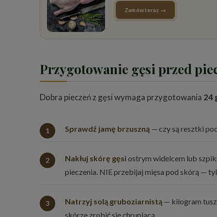
Zamów teraz →
Przygotowanie gęsi przed pie
Dobra pieczeń z gęsi wymaga przygotowania
24 
Sprawdź jamę brzuszną
— czy są resztki po
Nakłuj skórę gęsi
ostrym widelcem lub szpiku
pieczenia. NIE przebijaj mięsa pod skórą — ty
Natrzyj solą gruboziarnistą
— kilogram tuszk
skórze zrobić się chrupiącą.