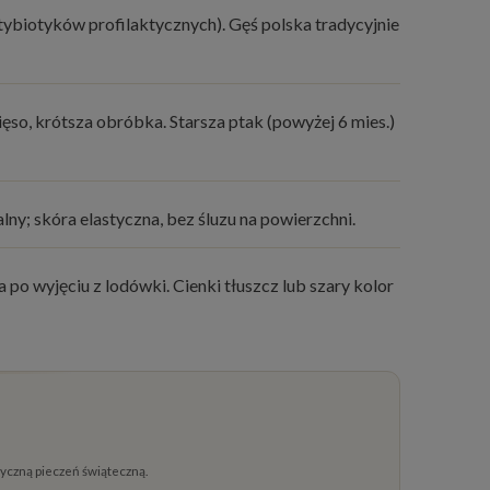
tybiotyków profilaktycznych). Gęś polska tradycyjnie
so, krótsza obróbka. Starsza ptak (powyżej 6 mies.)
y; skóra elastyczna, bez śluzu na powierzchni.
 po wyjęciu z lodówki. Cienki tłuszcz lub szary kolor
syczną pieczeń świąteczną.