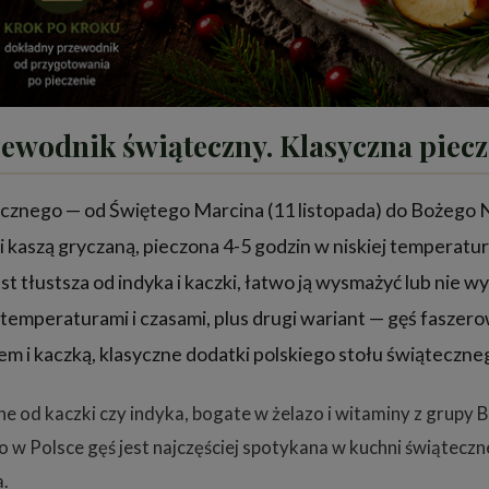
ewodnik świąteczny. Klasyczna piecz
ecznego — od Świętego Marcina (11 listopada) do Bożego N
 kaszą gryczaną, pieczona 4-5 godzin w niskiej temperatu
st tłustsza od indyka i kaczki, łatwo ją wysmażyć lub nie 
temperaturami i czasami, plus drugi wariant — gęś faszero
em i kaczką, klasyczne dodatki polskiego stołu świąteczneg
ne od kaczki czy indyka, bogate w żelazo i witaminy z grupy 
 Polsce gęś jest najczęściej spotykana w kuchni świąteczne
a.