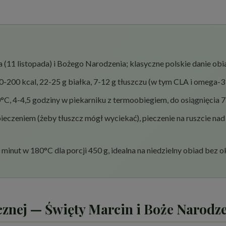
 (11 listopada) i Bożego Narodzenia; klasyczne polskie danie ob
60-200 kcal, 22-25 g białka, 7-12 g tłuszczu (w tym CLA i omega-
0°C, 4-4,5 godziny w piekarniku z termoobiegiem, do osiągnięcia 
ieczeniem (żeby tłuszcz mógł wyciekać), pieczenie na ruszcie na
inut w 180°C dla porcji 450 g, idealna na niedzielny obiad bez o
ecznej — Święty Marcin i Boże Narodz