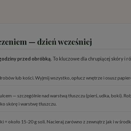
czeniem — dzień wcześniej
godziny przed obróbką
. To kluczowe dla chrupiącej skóry i
drobów lub kości. Wyjmij wszystko, opłucz wnętrze i osusz papi
lcem — szczególnie nad warstwą tłuszczu (pierś, udka, boki). Rob
lko skórę i warstwę tłuszczu.
i = około 15-20 g soli. Nacieraj zarówno z zewnątrz jak i w środ