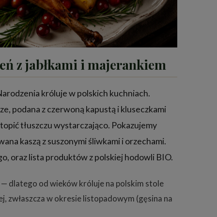
eń z jabłkami i majerankiem
arodzenia króluje w polskich kuchniach.
rze, podana z czerwoną kapustą i kluseczkami
wytopić tłuszczu wystarczająco. Pokazujemy
wana kaszą z suszonymi śliwkami i orzechami.
o, oraz lista produktów z polskiej hodowli BIO.
B — dlatego od wieków króluje na polskim stole
j, zwłaszcza w okresie listopadowym (gęsina na