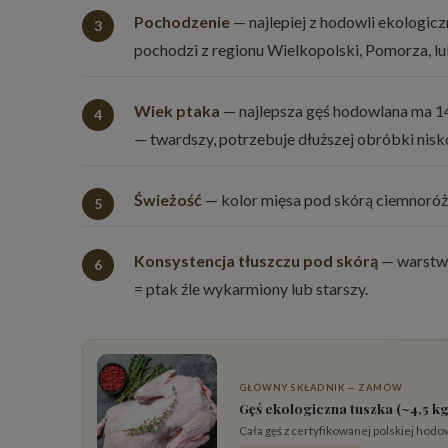
Pochodzenie
— najlepiej z hodowli ekologic
pochodzi z regionu Wielkopolski, Pomorza, lu
Wiek ptaka
— najlepsza gęś hodowlana ma 14-
— twardszy, potrzebuje dłuższej obróbki nis
Świeżość
— kolor mięsa pod skórą ciemnoróżo
Konsystencja tłuszczu pod skórą
— warstwa 
= ptak źle wykarmiony lub starszy.
GŁÓWNY SKŁADNIK — ZAMÓW
Gęś ekologiczna tuszka (~4,5 kg
Cała gęś z certyfikowanej polskiej hodow