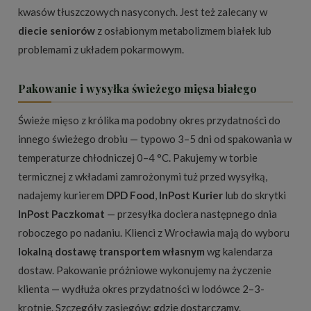
kwasów tłuszczowych nasyconych. Jest też zalecany w
diecie seniorów
z osłabionym metabolizmem białek lub
problemami z układem pokarmowym.
Pakowanie i wysyłka świeżego mięsa białego
Świeże mięso z królika ma podobny okres przydatności do
innego świeżego drobiu — typowo 3–5 dni od spakowania w
temperaturze chłodniczej 0–4 °C. Pakujemy w torbie
termicznej z wkładami zamrożonymi tuż przed wysyłką,
nadajemy kurierem
DPD Food
,
InPost Kurier
lub do skrytki
InPost Paczkomat
— przesyłka dociera następnego dnia
roboczego po nadaniu. Klienci z Wrocławia mają do wyboru
lokalną dostawę transportem własnym
wg kalendarza
dostaw. Pakowanie próżniowe wykonujemy na życzenie
klienta — wydłuża okres przydatności w lodówce 2–3-
krotnie. Szczegóły zasięgów:
gdzie dostarczamy
.