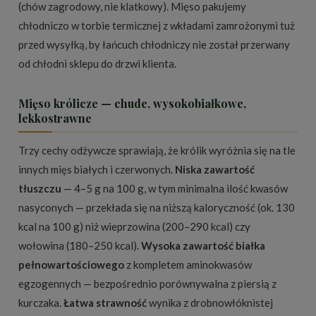
(chów zagrodowy, nie klatkowy). Mięso pakujemy
chłodniczo w torbie termicznej z wkładami zamrożonymi tuż
przed wysyłką, by łańcuch chłodniczy nie został przerwany
od chłodni sklepu do drzwi klienta.
Mięso królicze — chude, wysokobiałkowe,
lekkostrawne
Trzy cechy odżywcze sprawiają, że królik wyróżnia się na tle
innych mięs białych i czerwonych.
Niska zawartość
tłuszczu
— 4–5 g na 100 g, w tym minimalna ilość kwasów
nasyconych — przekłada się na niższą kaloryczność (ok. 130
kcal na 100 g) niż wieprzowina (200–290 kcal) czy
wołowina (180–250 kcal).
Wysoka zawartość białka
pełnowartościowego
z kompletem aminokwasów
egzogennych — bezpośrednio porównywalna z piersią z
kurczaka.
Łatwa strawność
wynika z drobnowłóknistej