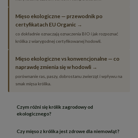
Mięso ekologiczne — przewodnik po
certyfikatach EU Organic →
co dokładnie oznaczają oznaczenia BIO i jak rozpoznać
królika z wiarygodnej certyfikowanej hodowli.
Mięso ekologiczne vs konwencjonalne — co
naprawdę zmienia się w hodowli →
porównanie ras, paszy, dobrostanu zwierząt i wpływu na
smak mięsa królika.
Czym różni się królik zagrodowy od
ekologicznego?
Czy mięso z królika jest zdrowe dla niemowląt?
Chów zagrodowy oznacza utrzymanie królików w