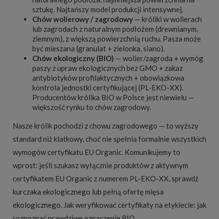
sztukę. Najtańszy model produkcji intensywnej.
Chów wolierowy / zagrodowy
— króliki w wolierach
lub zagrodach z naturalnym podłożem (drewnianym,
ziemnym), z większą powierzchnią ruchu. Pasza może
być mieszana (granulat + zielonka, siano).
Chów ekologiczny (BIO)
— wolier/zagroda + wymóg
paszy z upraw ekologicznych bez GMO + zakaz
antybiotyków profilaktycznych + obowiązkowa
kontrola jednostki certyfikującej (PL-EKO-XX).
Producentów królika BIO w Polsce jest niewielu —
większość rynku to chów zagrodowy.
Nasze królik pochodzi z chowu zagrodowego — to wyższy
standard niż klatkowy, choć nie spełnia formalnie wszystkich
wymogów certyfikatu EU Organic. Komunikujemy to
wprost: jeśli szukasz wyłącznie produktów z aktywnym
certyfikatem EU Organic z numerem PL-EKO-XX, sprawdź
kurczaka ekologicznego
lub pełną
ofertę mięsa
ekologicznego
. Jak weryfikować certyfikaty na etykiecie:
jak
rozpoznać prawdziwe oznaczenie BIO
.