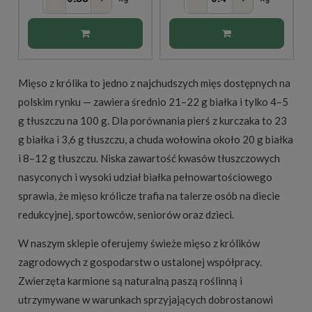
Mięso z królika to jedno z najchudszych mięs dostępnych na
polskim rynku — zawiera średnio 21–22 g białka i tylko 4–5
g tłuszczu na 100 g. Dla porównania pierś z kurczaka to 23
g białka i 3,6 g tłuszczu, a chuda wołowina około 20 g białka
i 8–12 g tłuszczu. Niska zawartość kwasów tłuszczowych
nasyconych i wysoki udział białka pełnowartościowego
sprawia, że mięso królicze trafia na talerze osób na diecie
redukcyjnej, sportowców, seniorów oraz dzieci.
W naszym sklepie oferujemy świeże mięso z królików
zagrodowych z gospodarstw o ustalonej współpracy.
Zwierzęta karmione są naturalną paszą roślinną i
utrzymywane w warunkach sprzyjających dobrostanowi