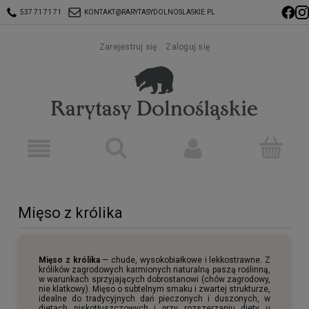
537 71 71 71
KONTAKT@RARYTASYDOLNOSLASKIE.PL
Zarejestruj się
Zaloguj się
Mięso z królika
Mięso z królika
— chude, wysokobiałkowe i lekkostrawne. Z
królików zagrodowych karmionych naturalną paszą roślinną,
w warunkach sprzyjających dobrostanowi (chów zagrodowy,
nie klatkowy). Mięso o subtelnym smaku i zwartej strukturze,
idealne do tradycyjnych dań pieczonych i duszonych, w
dietach niskotłuszczowych i przy rozszerzaniu diety u