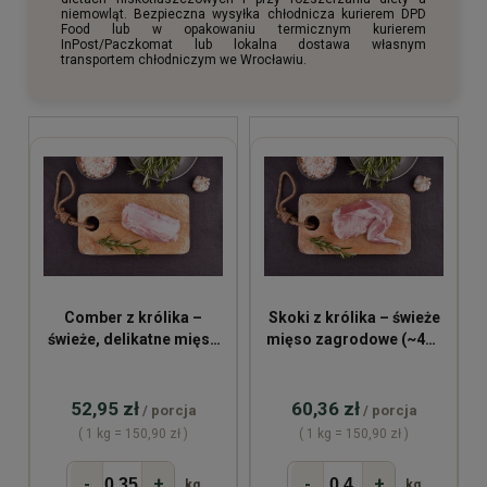
niemowląt. Bezpieczna wysyłka chłodnicza kurierem DPD
Food lub w opakowaniu termicznym kurierem
InPost/Paczkomat lub lokalna dostawa własnym
transportem chłodniczym we Wrocławiu.
Comber z królika –
Skoki z królika – świeże
świeże, delikatne mięso
mięso zagrodowe (~400
zagrodowe (~350 g)
g)
52,95 zł
60,36 zł
/ porcja
/ porcja
( 1 kg = 150,90 zł )
( 1 kg = 150,90 zł )
-
+
-
+
kg
kg