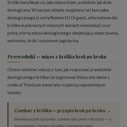
Królik klasyfikuje się jako mięso białe, podobnie jak
drób
ekologiczny
. W naszym sklepie znajdziesz też
kurczaka
ekologicznego
(z certyfikatem EU Organic, alternatywa dla
królika w pierwszych mięsnych daniach niemowląt) oraz
pełną ofertę
mięsa ekologicznego
obejmującą wieprzowinę,
wołowinę, drób i sezonowo jagnięcinę.
Przewodniki — mięso z królika krok po kroku
Chcesz wiedzieć więcej o tym, jak rozpoznać prawdziwie
ekologicznego królika i przygotować klasyczne dania z
combra? Poniższe materiały rozjaśnią najważniejsze
tematy:
Comber z królika — przepis krok po kroku →
dwa klasyczne sposoby: comber pieczony i duszony — z
marynatami, czasem obróbki i temperaturami.