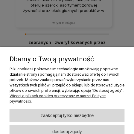
oferuje szeroki asortyment zdrowej
żywności oraz ekologicznych produktów w
atrakcyjnych cenach. Produkty za każdym
razem docierają w idealnym stanie. Zakupy
w tym miesiącu
tutaj to sama przyjemność – z pewnością
będę wracać i polecać ten sklep rodzinie
oraz znajomym! ❤️
zebranych i zweryfikowanych przez
Dbamy o Twoją prywatność
Pomoc
Pliki cookies i pokrewne im technologie umożliwiają poprawne
działanie strony i pomagają nam dostosować ofertę do Twoich
potrzeb. Możesz zaakceptować wykorzystanie przez nas
Moje konto
wszystkich tych plików i przejść do sklepu lub dostosować użycie
plików do swoich preferencji, wybierając opcję "Dostosuj zgody".
Płatności i dostawa
Więcej o plikach cookies przeczytasz w naszej Polityce
prywatności.
Informacje
zaakceptuj tylko niezbędne
O nas
dostosuj zgody