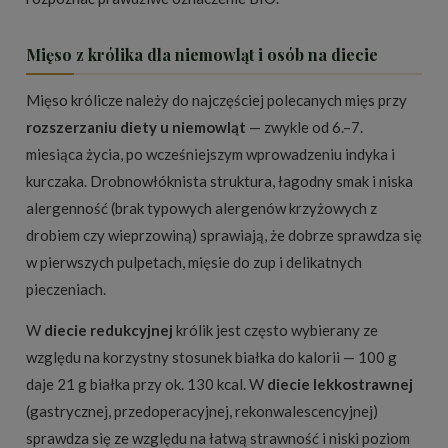
Mięso z królika dla niemowląt i osób na diecie
Mięso królicze należy do najczęściej polecanych mięs przy
rozszerzaniu diety u niemowląt
— zwykle od 6.–7.
miesiąca życia, po wcześniejszym wprowadzeniu indyka i
kurczaka. Drobnowłóknista struktura, łagodny smak i niska
alergenność (brak typowych alergenów krzyżowych z
drobiem czy wieprzowiną) sprawiają, że dobrze sprawdza się
w pierwszych pulpetach, mięsie do zup i delikatnych
pieczeniach.
W
diecie redukcyjnej
królik jest często wybierany ze
względu na korzystny stosunek białka do kalorii — 100 g
daje 21 g białka przy ok. 130 kcal. W
diecie lekkostrawnej
(gastrycznej, przedoperacyjnej, rekonwalescencyjnej)
sprawdza się ze względu na łatwą strawność i niski poziom