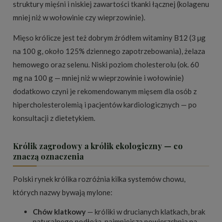
struktury mięśni i niskiej zawartości tkanki łącznej (kolagenu
mniej niż w wołowinie czy wieprzowinie).
Mięso królicze jest też dobrym źródłem witaminy B12 (3 µg
na 100 g, około 125% dziennego zapotrzebowania), żelaza
hemowego oraz selenu. Niski poziom cholesterolu (ok. 60
mg na 100 g — mniej niż w wieprzowinie i wołowinie)
dodatkowo czyni je rekomendowanym mięsem dla osób z
hipercholesterolemią i pacjentów kardiologicznych — po
konsultacji z dietetykiem.
Królik zagrodowy a królik ekologiczny — co
znaczą oznaczenia
Polski rynek królika rozróżnia kilka systemów chowu,
których nazwy bywają mylone:
Chów klatkowy
— króliki w drucianych klatkach, brak
naturalnego podłoża, najmniejsza powierzchnia na