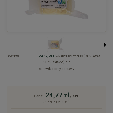
Dostawa:
od 19,99 zł
- Rarytasy Express (DOSTAWA
CHŁODNICZA)
sprawdź formy dostawy
Cena nie zawiera ewentualnych kosztów płatności
24,77 zł
/ szt.
Cena:
( 1
szt.
=
82,50 zł
)