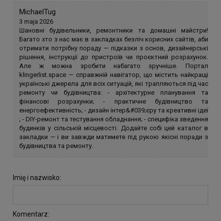
MichaelTug
3 maja 2026
Шановні будівельники, ремонтники та домашні майстри!
Багато хто з нас має в закладках безліч корисних сайтів, аби
отримати потрібну пораду — підказки з основ, дизайнерські
рішення, інструкції до пристроїв чи проєктний розрахунок.
Але ж можна зробити набагато зручніше. Портал
klingerlist.space — справжній навігатор, що містить найкращі
українські джерела для всіх ситуацій, які трапляються під час
ремонту чи будівництва: - архітектурне планування та
фінансові розрахунки; - практичне будівництво та
енергоефективність; - дизайн інтер&#039;єру та креативні ідеї
; - DIY-ремонт та тестування обладнання; - специфіка зведення
будинків у сільській місцевості. Додайте собі цей каталог в
закладки — і ви завжди матимете під рукою якісні поради з
будівництва та ремонту.
Imię i nazwisko:
Komentarz: