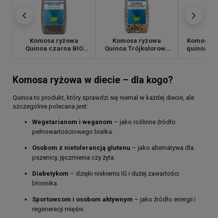
Komosa ryżowa
Komosa ryżowa
Komosa ry
Quinoa czarna BIO
Quinoa Trójkolorowa
quinoa be
250g
BIO 250g
5
Komosa ryżowa w diecie – dla kogo?
Quinoa to produkt, który sprawdzi się niemal w każdej diecie, ale
szczególnie polecana jest:
Wegetarianom i weganom
– jako roślinne źródło
pełnowartościowego białka.
Osobom z nietolerancją glutenu
– jako alternatywa dla
pszenicy, jęczmienia czy żyta.
Diabetykom
– dzięki niskiemu IG i dużej zawartości
błonnika.
Sportowcom i osobom aktywnym
– jako źródło energii i
regeneracji mięśni.