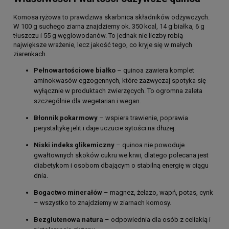
Komosa ryżowa to prawdziwa skarbnica składników odżywczych.
W 100 g suchego ziarna znajdziemy ok. 350 kcal, 14 g białka, 6 g
tłuszczu i 55 g węglowodanów. To jednak nie liczby robią
największe wrażenie, lecz jakość tego, co kryje się w małych
ziarenkach.
Pełnowartościowe białko
– quinoa zawiera komplet
aminokwasów egzogennych, które zazwyczaj spotyka się
wyłącznie w produktach zwierzęcych. To ogromna zaleta
szczególnie dla wegetarian i wegan.
Błonnik pokarmowy
– wspiera trawienie, poprawia
perystaltykę jelit i daje uczucie sytości na dłużej.
Niski indeks glikemiczny
– quinoa nie powoduje
gwałtownych skoków cukru we krwi, dlatego polecana jest
diabetykom i osobom dbającym o stabilną energię w ciągu
dnia.
Bogactwo minerałów
– magnez, żelazo, wapń, potas, cynk
– wszystko to znajdziemy w ziarnach komosy.
Bezglutenowa natura
– odpowiednia dla osób z celiakią i