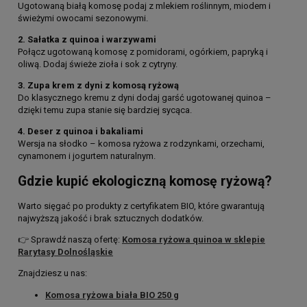
Ugotowaną białą komosę podaj z mlekiem roślinnym, miodem i
świeżymi owocami sezonowymi.
2. Sałatka z quinoa i warzywami
Połącz ugotowaną komosę z pomidorami, ogórkiem, papryką i
oliwą. Dodaj świeże zioła i sok z cytryny.
3. Zupa krem z dyni z komosą ryżową
Do klasycznego kremu z dyni dodaj garść ugotowanej quinoa –
dzięki temu zupa stanie się bardziej sycąca.
4. Deser z quinoa i bakaliami
Wersja na słodko – komosa ryżowa z rodzynkami, orzechami,
cynamonem i jogurtem naturalnym.
Gdzie kupić ekologiczną komosę ryżową?
Warto sięgać po produkty z certyfikatem BIO, które gwarantują
najwyższą jakość i brak sztucznych dodatków.
👉 Sprawdź naszą ofertę:
Komosa ryżowa quinoa w sklepie
Rarytasy Dolnośląskie
Znajdziesz u nas:
Komosa ryżowa biała BIO 250 g