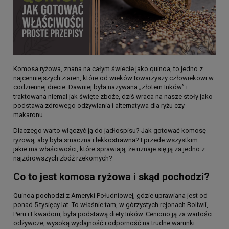
Komosa ryżowa, znana na całym świecie jako quinoa, to jedno z
najcenniejszych ziaren, które od wieków towarzyszy człowiekowi w
codziennej diecie. Dawniej była nazywana „złotem Inków” i
traktowana niemal jak święte zboże, dziś wraca na nasze stoły jako
podstawa zdrowego odżywiania i alternatywa dla ryżu czy
makaronu.
Dlaczego warto włączyć ją do jadłospisu? Jak gotować komosę
ryżową, aby była smaczna i lekkostrawna? I przede wszystkim –
jakie ma właściwości, które sprawiają, że uznaje się ją za jedno z
najzdrowszych zbóż rzekomych?
Co to jest komosa ryżowa i skąd pochodzi?
Quinoa pochodzi z Ameryki Południowej, gdzie uprawiana jest od
ponad 5 tysięcy lat. To właśnie tam, w górzystych rejonach Boliwii,
Peru i Ekwadoru, była podstawą diety Inków. Ceniono ją za wartości
odżywcze, wysoką wydajność i odporność na trudne warunki