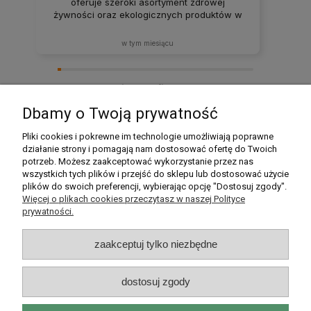
oferuje szeroki asortyment zdrowej
żywności oraz ekologicznych produktów w
atrakcyjnych cenach. Produkty za każdym
razem docierają w idealnym stanie. Zakupy
w tym miesiącu
tutaj to sama przyjemność – z pewnością
będę wracać i polecać ten sklep rodzinie
oraz znajomym! ❤️
zebranych i zweryfikowanych przez
Dbamy o Twoją prywatność
Pomoc
Pliki cookies i pokrewne im technologie umożliwiają poprawne
działanie strony i pomagają nam dostosować ofertę do Twoich
potrzeb. Możesz zaakceptować wykorzystanie przez nas
Moje konto
wszystkich tych plików i przejść do sklepu lub dostosować użycie
plików do swoich preferencji, wybierając opcję "Dostosuj zgody".
Płatności i dostawa
Więcej o plikach cookies przeczytasz w naszej Polityce
prywatności.
Informacje
zaakceptuj tylko niezbędne
O nas
dostosuj zgody