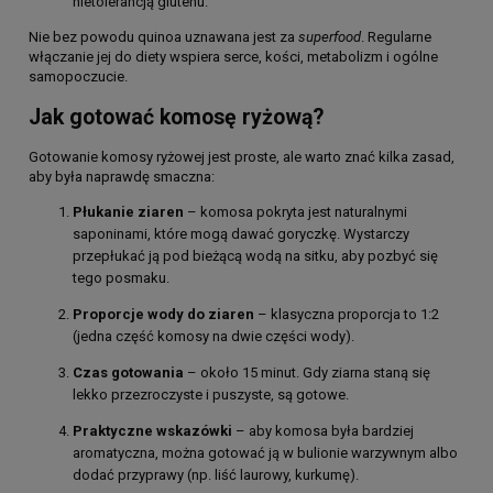
nietolerancją glutenu.
Nie bez powodu quinoa uznawana jest za
superfood
. Regularne
włączanie jej do diety wspiera serce, kości, metabolizm i ogólne
samopoczucie.
Jak gotować komosę ryżową?
Gotowanie komosy ryżowej jest proste, ale warto znać kilka zasad,
aby była naprawdę smaczna:
Płukanie ziaren
– komosa pokryta jest naturalnymi
saponinami, które mogą dawać goryczkę. Wystarczy
przepłukać ją pod bieżącą wodą na sitku, aby pozbyć się
tego posmaku.
Proporcje wody do ziaren
– klasyczna proporcja to 1:2
(jedna część komosy na dwie części wody).
Czas gotowania
– około 15 minut. Gdy ziarna staną się
lekko przezroczyste i puszyste, są gotowe.
Praktyczne wskazówki
– aby komosa była bardziej
aromatyczna, można gotować ją w bulionie warzywnym albo
dodać przyprawy (np. liść laurowy, kurkumę).