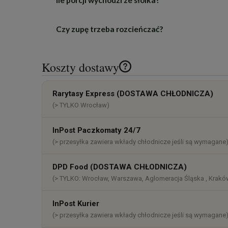
Ile porcji wychodzi ze słoika?
Ma wyraźną, przyjemną kwaskowatość pochodzącą
Czy zupę trzeba rozcieńczać?
Około dwóch pełnych porcji obiadowych albo tr
Nie — to gotowa zupa, nie koncentrat. Wystar
Koszty dostawy
Cena nie zawiera ewentualnych k
Rarytasy Express (DOSTAWA CHŁODNICZA)
płatności
(> TYLKO Wrocław)
InPost Paczkomaty 24/7
(> przesyłka zawiera wkłady chłodnicze jeśli są wymagane
DPD Food (DOSTAWA CHŁODNICZA)
(> TYLKO: Wrocław, Warszawa, Aglomeracja Śląska , Kraków
InPost Kurier
(> przesyłka zawiera wkłady chłodnicze jeśli są wymagane