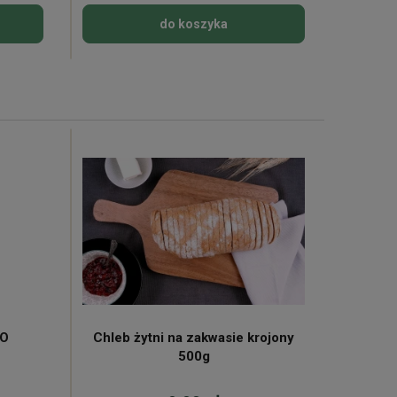
do koszyka
KO
Chleb żytni na zakwasie krojony
Mleko 
500g