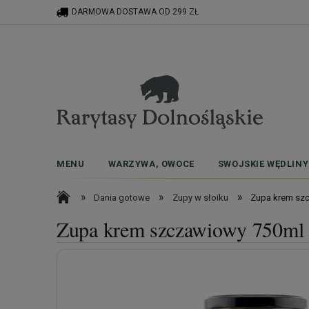
DARMOWA DOSTAWA OD 299 ZŁ
MENU
WARZYWA, OWOCE
SWOJSKIE WĘDLINY
»
»
»
Dania gotowe
Zupy w słoiku
Zupa krem sz
Zupa krem szczawiowy 750ml