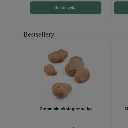
do koszyka
Bestsellery
ne
Ziemniaki ekologiczne kg
M