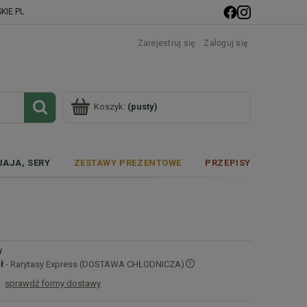
IE.PL
Zarejestruj się
Zaloguj się
Koszyk:
(pusty)
JAJA, SERY
ZESTAWY PREZENTOWE
PRZEPISY
y
ł
- Rarytasy Express (DOSTAWA CHŁODNICZA)
sprawdź formy dostawy
Cena nie zawiera ewentualnych kosztów
płatności