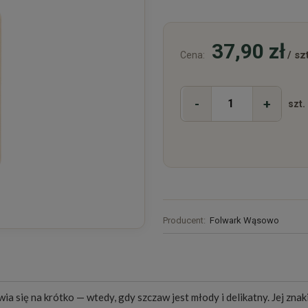
37,90 zł
/ szt
Cena:
-
+
szt.
Producent:
Folwark Wąsowo
awia się na krótko — wtedy, gdy szczaw jest młody i delikatny. Jej z