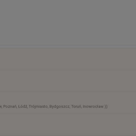
 z samych liści szczawiu. Śmietana albo jajko wyraźnie ją łagodzą
zech mniejszych, jeśli podajesz zupę jako pierwsze danie.
czy ją podgrzać.
osztów
)
, Poznań, Łódź, Trójmiasto, Bydgoszcz, Toruń, Inowrocław ))
)