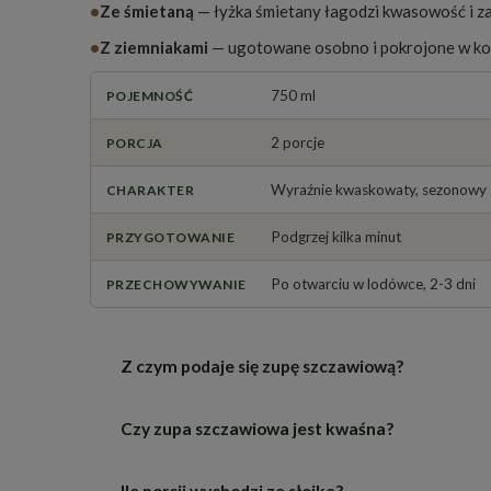
•
Ze śmietaną
— łyżka śmietany łagodzi kwasowość i z
•
Z ziemniakami
— ugotowane osobno i pokrojone w kos
750 ml
POJEMNOŚĆ
2 porcje
PORCJA
Wyraźnie kwaskowaty, sezonowy
CHARAKTER
Podgrzej kilka minut
PRZYGOTOWANIE
Po otwarciu w lodówce, 2-3 dni
PRZECHOWYWANIE
Z czym podaje się zupę szczawiową?
Czy zupa szczawiowa jest kwaśna?
Klasycznie z połówką jajka ugotowanego na tw