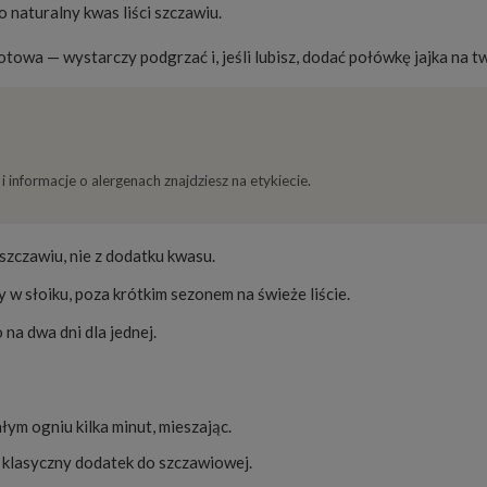
o naturalny kwas liści szczawiu.
otowa — wystarczy podgrzać i, jeśli lubisz, dodać połówkę jajka na t
i informacje o alergenach znajdziesz na etykiecie.
szczawiu, nie z dodatku kwasu.
w słoiku, poza krótkim sezonem na świeże liście.
na dwa dni dla jednej.
łym ogniu kilka minut, mieszając.
klasyczny dodatek do szczawiowej.