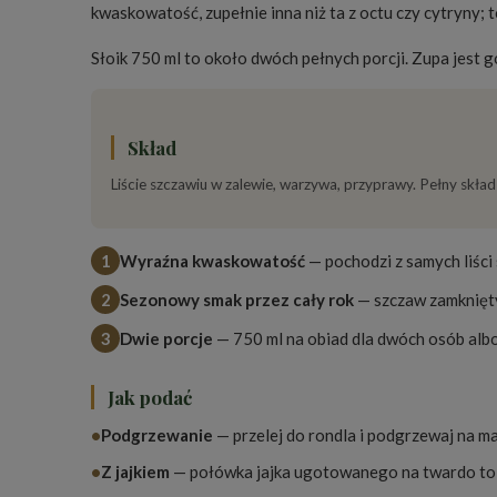
kwaskowatość, zupełnie inna niż ta z octu czy cytryny; t
Słoik 750 ml to około dwóch pełnych porcji. Zupa jest g
Skład
Liście szczawiu w zalewie, warzywa, przyprawy. Pełny skład 
1
Wyraźna kwaskowatość
— pochodzi z samych liści 
2
Sezonowy smak przez cały rok
— szczaw zamknięty 
3
Dwie porcje
— 750 ml na obiad dla dwóch osób albo 
Jak podać
•
Podgrzewanie
— przelej do rondla i podgrzewaj na ma
•
Z jajkiem
— połówka jajka ugotowanego na twardo to 