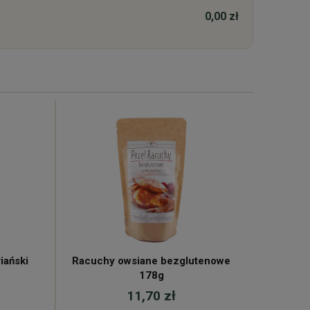
0,00 zł
iański
Racuchy owsiane bezglutenowe
Soc
178g
11,70 zł