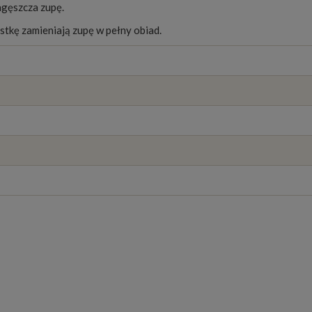
agęszcza zupę.
tkę zamieniają zupę w pełny obiad.
ardo i łyżką śmietany. Dobrze pasują też ziemniaki pokrojone w k