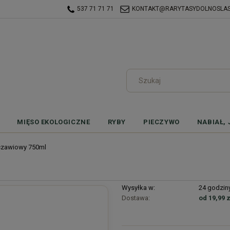
537 71 71 71
KONTAKT@RARYTASYDOLNOSLASK
MIĘSO EKOLOGICZNE
RYBY
PIECZYWO
NABIAŁ, 
czawiowy 750ml
Wysyłka w:
24 godzin
Dostawa:
od 19,99 z