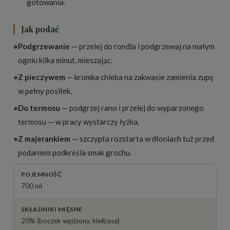
gotowania.
Jak podać
•
Podgrzewanie
— przelej do rondla i podgrzewaj na małym
ogniu kilka minut, mieszając.
•
Z pieczywem
— kromka chleba na zakwasie zamienia zupę
w pełny posiłek.
•
Do termosu
— podgrzej rano i przelej do wyparzonego
termosu — w pracy wystarczy łyżka.
•
Z majerankiem
— szczypta rozstarta w dłoniach tuż przed
podaniem podkreśla smak grochu.
POJEMNOŚĆ
700 ml
SKŁADNIKI MIĘSNE
20% (boczek wędzony, kiełbasa)