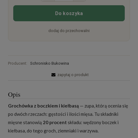
Do koszyka
dodaj do przechowalni
Producent:
Schronisko Bukowina
zapytaj o produkt
Opis
Grochówka z boczkiem i kiełbasą
— zupa, którą ocenia się
po dwóch rzeczach: gęstości i ilości mięsa. Tu składniki
mięsne stanowią
20 procent
składu: wędzony boczek i
kiełbasa, do tego groch, ziemniaki i warzywa.