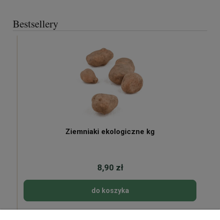
Bestsellery
Ziemniaki ekologiczne kg
8,90 zł
do koszyka