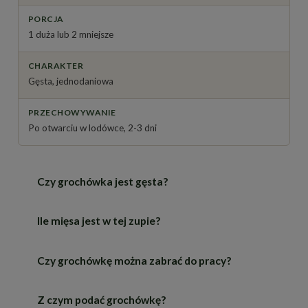
PORCJA
1 duża lub 2 mniejsze
CHARAKTER
Gęsta, jednodaniowa
PRZECHOWYWANIE
Po otwarciu w lodówce, 2-3 dni
Czy grochówka jest gęsta?
Ile mięsa jest w tej zupie?
Tak — groch i ziemniaki dają jej wyraźną gęstość.
Jeśli wolisz rzadszą, dolej odrobinę wody przy
podgrzewaniu.
Czy grochówkę można zabrać do pracy?
Składniki mięsne stanowią 20 procent składu:
wędzony boczek i kiełbasa.
Z czym podać grochówkę?
Tak, dobrze znosi transport i podgrzewanie.