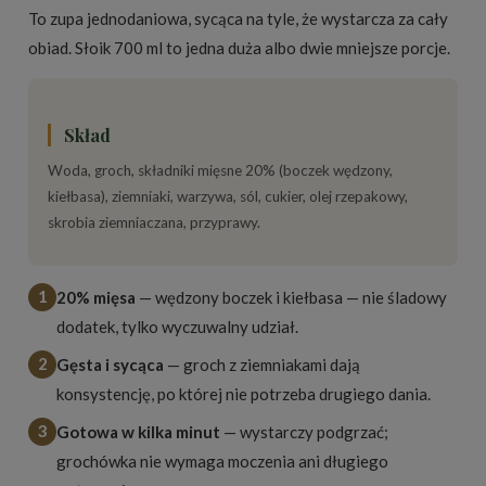
To zupa jednodaniowa, sycąca na tyle, że wystarcza za cały
obiad. Słoik 700 ml to jedna duża albo dwie mniejsze porcje.
Skład
Woda, groch, składniki mięsne 20% (boczek wędzony,
kiełbasa), ziemniaki, warzywa, sól, cukier, olej rzepakowy,
skrobia ziemniaczana, przyprawy.
1
20% mięsa
— wędzony boczek i kiełbasa — nie śladowy
dodatek, tylko wyczuwalny udział.
2
Gęsta i sycąca
— groch z ziemniakami dają
konsystencję, po której nie potrzeba drugiego dania.
3
Gotowa w kilka minut
— wystarczy podgrzać;
grochówka nie wymaga moczenia ani długiego