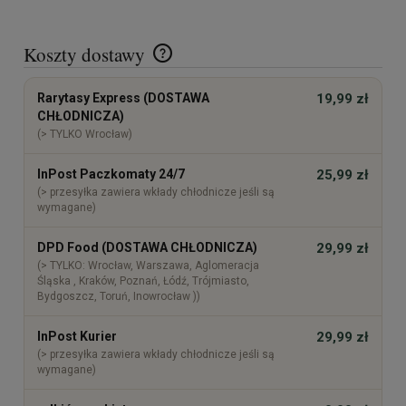
Przelana do termosu nie wymaga w pracy niczego
poza łyżką.
Z kromką chleba i szczyptą majeranku. Kto lubi
Koszty dostawy
ostrzej, dodaje odrobinę pieprzu albo świeżej
papryczki.
Cena nie zawiera ewentualnych kosztów płatności
Rarytasy Express (DOSTAWA
19,99 zł
CHŁODNICZA)
(> TYLKO Wrocław)
InPost Paczkomaty 24/7
25,99 zł
(> przesyłka zawiera wkłady chłodnicze jeśli są
wymagane)
DPD Food (DOSTAWA CHŁODNICZA)
29,99 zł
(> TYLKO: Wrocław, Warszawa, Aglomeracja
Śląska , Kraków, Poznań, Łódź, Trójmiasto,
Bydgoszcz, Toruń, Inowrocław ))
InPost Kurier
29,99 zł
(> przesyłka zawiera wkłady chłodnicze jeśli są
wymagane)