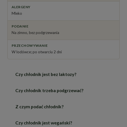
ALERGENY
Mleko
PODANIE
Na zimno, bez podgrzewania
PRZECHOWYWANIE
W lodówce; po otwarciu 2 dni
Czy chłodnik jest bez laktozy?
Czy chłodnik trzeba podgrzewać?
Tak — bazą jest jogurt naturalny bez laktozy.
Produkt nadal zawiera mleko jako alergen, więc
nie jest odpowiedni przy alergii na białka mleka.
Z czym podać chłodnik?
Nie, to zupa podawana na zimno. Wyjmij ją z
lodówki, wymieszaj i nalej do miski.
Czy chłodnik jest wegański?
Z połówką jajka ugotowanego na twardo i